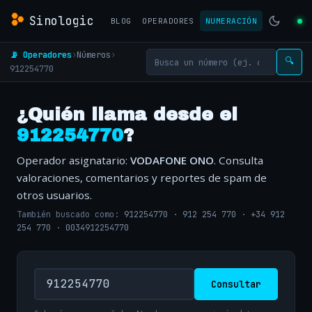
Sinologic
BLOG
OPERADORES
NUMERACIÓN
📡 Operadores
›
Números
›
🔍
912254770
¿Quién llama desde el
912254770
?
Operador asignatario:
VODAFONE ONO
. Consulta
valoraciones, comentarios y reportes de spam de
otros usuarios.
También buscado como:
912254770
·
912 254 770
·
+34 912
254 770
·
0034912254770
Consultar