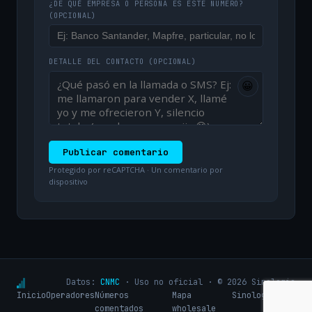
¿DE QUÉ EMPRESA O PERSONA ES ESTE NÚMERO?
(OPCIONAL)
DETALLE DEL CONTACTO
(OPCIONAL)
😀
Publicar comentario
Protegido por reCAPTCHA · Un comentario por
dispositivo
Datos:
CNMC
· Uso no oficial · © 2026 Sinologic
Inicio
Operadores
Números
Mapa
Sinologic.net
comentados
wholesale