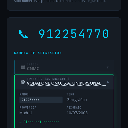
Solo números españoles. No almacenamos ningún dato.
📞 912254770
CADENA DE ASIGNACIÓN
ORIGEN
🏛
▾
CNMC
OPERADOR (ASIGNATARIO)
🟢
▾
VODAFONE ONO, S.A. UNIPERSONAL
RANGO
TIPO
Geográfico
91225XXXX
PROVINCIA
ASIGNADO
Madrid
10/07/2003
→ Ficha del operador