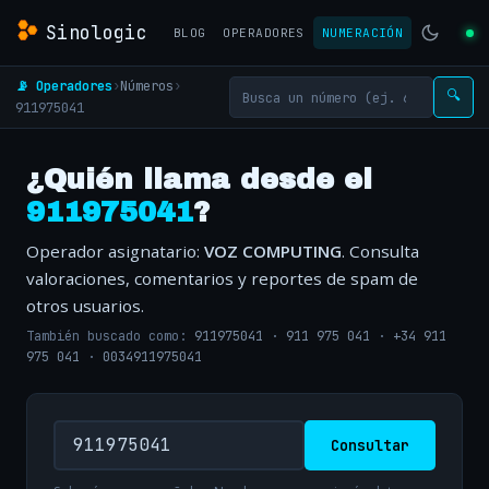
Sinologic
BLOG
OPERADORES
NUMERACIÓN
📡 Operadores
›
Números
›
🔍
911975041
¿Quién llama desde el
911975041
?
Operador asignatario:
VOZ COMPUTING
. Consulta
valoraciones, comentarios y reportes de spam de
otros usuarios.
También buscado como:
911975041
·
911 975 041
·
+34 911
975 041
·
0034911975041
Consultar