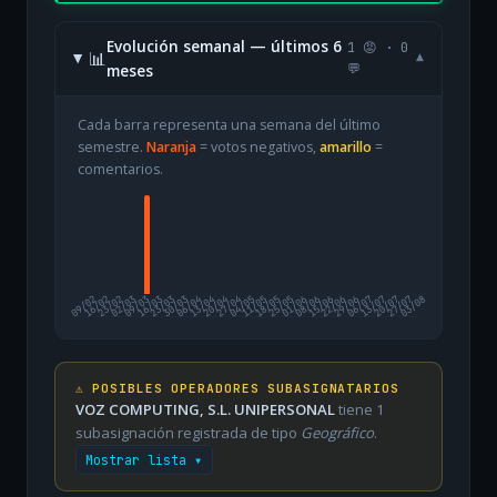
Evolución semanal — últimos 6
1 😡 · 0
📊
▾
meses
💬
Cada barra representa una semana del último
semestre.
Naranja
= votos negativos,
amarillo
=
comentarios.
09/02
16/02
23/02
02/03
09/03
16/03
23/03
30/03
06/04
13/04
20/04
27/04
04/05
11/05
18/05
25/05
01/06
08/06
15/06
22/06
29/06
06/07
13/07
20/07
27/07
03/08
⚠️ POSIBLES OPERADORES SUBASIGNATARIOS
VOZ COMPUTING, S.L. UNIPERSONAL
tiene 1
subasignación registrada de tipo
Geográfico
.
Mostrar lista ▾