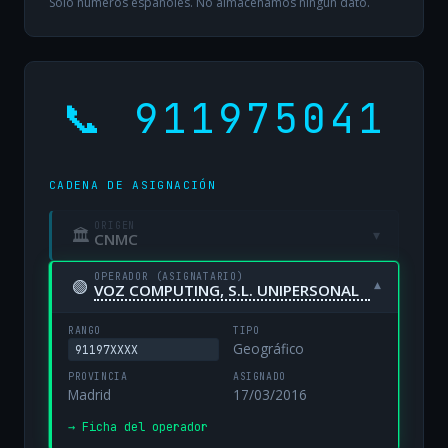
Solo números españoles. No almacenamos ningún dato.
📞 911975041
CADENA DE ASIGNACIÓN
ORIGEN
🏛
▾
CNMC
OPERADOR (ASIGNATARIO)
🟢
▾
VOZ COMPUTING, S.L. UNIPERSONAL
RANGO
TIPO
Geográfico
91197XXXX
PROVINCIA
ASIGNADO
Madrid
17/03/2016
→ Ficha del operador