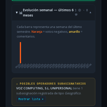
Evolución semanal — últimos 6
1 😡 · 0
📊
▾
meses
💬
Cada barra representa una semana del último
semestre.
Naranja
= votos negativos,
amarillo
=
comentarios.
09/02
16/02
23/02
02/03
09/03
16/03
23/03
30/03
06/04
13/04
20/04
27/04
04/05
11/05
18/05
25/05
01/06
08/06
15/06
22/06
29/06
06/07
13/07
20/07
27/07
03/08
⚠️ POSIBLES OPERADORES SUBASIGNATARIOS
VOZ COMPUTING, S.L. UNIPERSONAL
tiene 1
subasignación registrada de tipo
Geográfico
.
Mostrar lista ▾