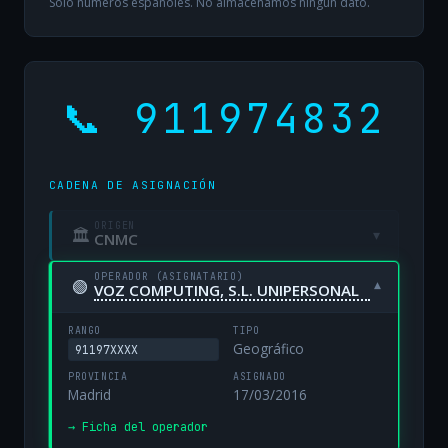
Solo números españoles. No almacenamos ningún dato.
📞 911974832
CADENA DE ASIGNACIÓN
ORIGEN
🏛
▾
CNMC
OPERADOR (ASIGNATARIO)
🟢
▾
VOZ COMPUTING, S.L. UNIPERSONAL
RANGO
TIPO
Geográfico
91197XXXX
PROVINCIA
ASIGNADO
Madrid
17/03/2016
→ Ficha del operador