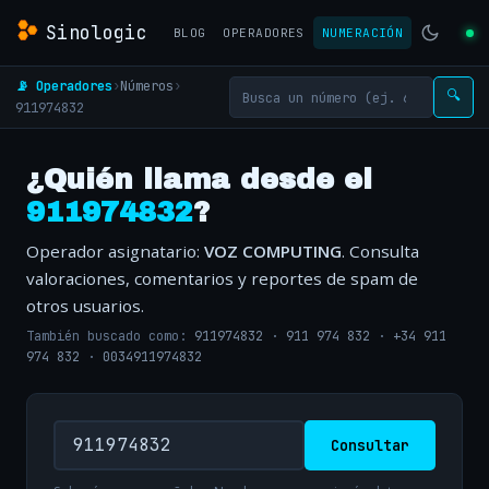
Sinologic
BLOG
OPERADORES
NUMERACIÓN
📡 Operadores
›
Números
›
🔍
911974832
¿Quién llama desde el
911974832
?
Operador asignatario:
VOZ COMPUTING
. Consulta
valoraciones, comentarios y reportes de spam de
otros usuarios.
También buscado como:
911974832
·
911 974 832
·
+34 911
974 832
·
0034911974832
Consultar