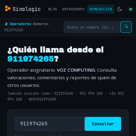
Sinologic
BLOG
OPERADORES
NUMERACIÓN
📡 Operadores
›
Números
›
🔍
911974265
¿Quién llama desde el
911974265
?
Operador asignatario:
VOZ COMPUTING
. Consulta
valoraciones, comentarios y reportes de spam de
otros usuarios.
También buscado como:
911974265
·
911 974 265
·
+34 911
974 265
·
0034911974265
Consultar