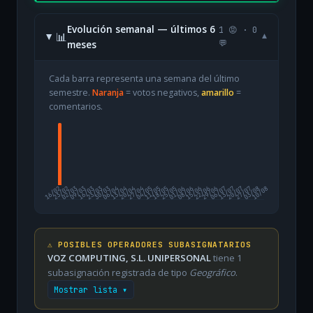
Evolución semanal — últimos 6
1 😡 · 0
📊
▾
meses
💬
Cada barra representa una semana del último
semestre.
Naranja
= votos negativos,
amarillo
=
comentarios.
16/02
23/02
02/03
09/03
16/03
23/03
30/03
06/04
13/04
20/04
27/04
04/05
11/05
18/05
25/05
01/06
08/06
15/06
22/06
29/06
06/07
13/07
20/07
27/07
03/08
10/08
⚠️ POSIBLES OPERADORES SUBASIGNATARIOS
VOZ COMPUTING, S.L. UNIPERSONAL
tiene 1
subasignación registrada de tipo
Geográfico
.
Mostrar lista ▾