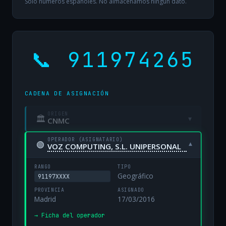
Solo números españoles. No almacenamos ningún dato.
📞 911974265
CADENA DE ASIGNACIÓN
ORIGEN
🏛
▾
CNMC
OPERADOR (ASIGNATARIO)
🟢
▾
VOZ COMPUTING, S.L. UNIPERSONAL
RANGO
TIPO
Geográfico
91197XXXX
PROVINCIA
ASIGNADO
Madrid
17/03/2016
→ Ficha del operador