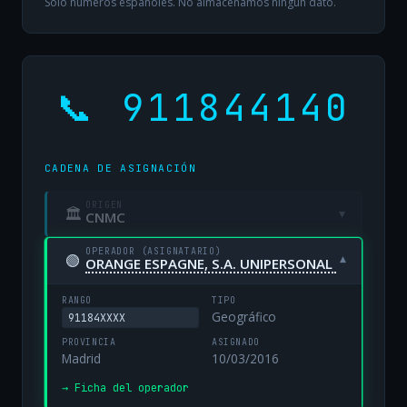
Solo números españoles. No almacenamos ningún dato.
📞 911844140
CADENA DE ASIGNACIÓN
ORIGEN
🏛
▾
CNMC
OPERADOR (ASIGNATARIO)
🟢
▾
ORANGE ESPAGNE, S.A. UNIPERSONAL
RANGO
TIPO
Geográfico
91184XXXX
PROVINCIA
ASIGNADO
Madrid
10/03/2016
→ Ficha del operador