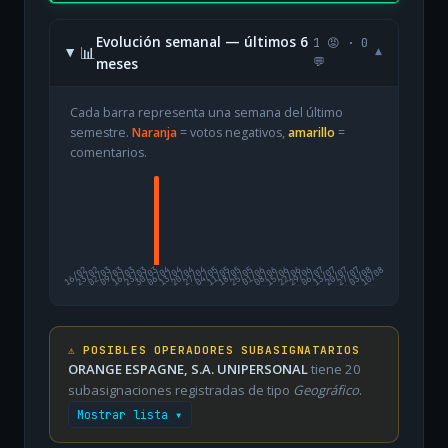
Evolución semanal — últimos 6
1 😡 · 0
📊
▾
meses
💬
Cada barra representa una semana del último
semestre.
Naranja
= votos negativos,
amarillo
=
comentarios.
16/02
23/02
02/03
09/03
16/03
23/03
30/03
06/04
13/04
20/04
27/04
04/05
11/05
18/05
25/05
01/06
08/06
15/06
22/06
29/06
06/07
13/07
20/07
27/07
03/08
10/08
⚠️ POSIBLES OPERADORES SUBASIGNATARIOS
ORANGE ESPAGNE, S.A. UNIPERSONAL
tiene 20
subasignaciones registradas de tipo
Geográfico
.
Mostrar lista ▾