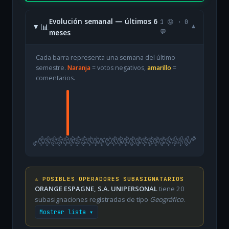
Evolución semanal — últimos 6
1 😡 · 0
📊
▾
meses
💬
Cada barra representa una semana del último
semestre.
Naranja
= votos negativos,
amarillo
=
comentarios.
09/02
16/02
23/02
02/03
09/03
16/03
23/03
30/03
06/04
13/04
20/04
27/04
04/05
11/05
18/05
25/05
01/06
08/06
15/06
22/06
29/06
06/07
13/07
20/07
27/07
03/08
⚠️ POSIBLES OPERADORES SUBASIGNATARIOS
ORANGE ESPAGNE, S.A. UNIPERSONAL
tiene 20
subasignaciones registradas de tipo
Geográfico
.
Mostrar lista ▾