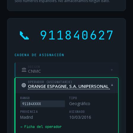
Solo números españoles. No almacenamos ningún dato.
📞 911840627
CADENA DE ASIGNACIÓN
ORIGEN
🏛
▾
CNMC
OPERADOR (ASIGNATARIO)
🟢
▾
ORANGE ESPAGNE, S.A. UNIPERSONAL
RANGO
TIPO
Geográfico
91184XXXX
PROVINCIA
ASIGNADO
Madrid
10/03/2016
→ Ficha del operador