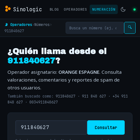
Sinologic
BLOG
OPERADORES
NUMERACIÓN
📡 Operadores
›
Números
›
🔍
911840627
¿Quién llama desde el
911840627
?
Operador asignatario:
ORANGE ESPAGNE
. Consulta
valoraciones, comentarios y reportes de spam de
otros usuarios.
También buscado como:
911840627
·
911 840 627
·
+34 911
840 627
·
0034911840627
Consultar