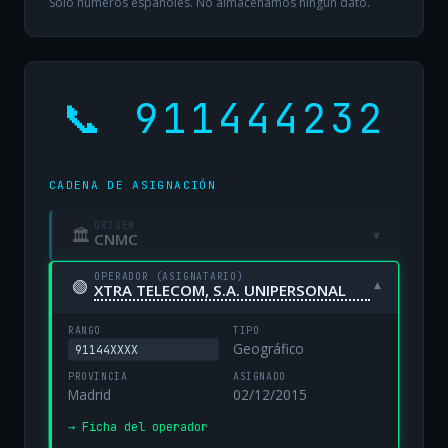
Solo números españoles. No almacenamos ningún dato.
📞 911444232
CADENA DE ASIGNACIÓN
ORIGEN
🏛
▾
CNMC
OPERADOR (ASIGNATARIO)
🟢
▾
XTRA TELECOM, S.A. UNIPERSONAL
RANGO
TIPO
Geográfico
91144XXXX
PROVINCIA
ASIGNADO
Madrid
02/12/2015
→ Ficha del operador