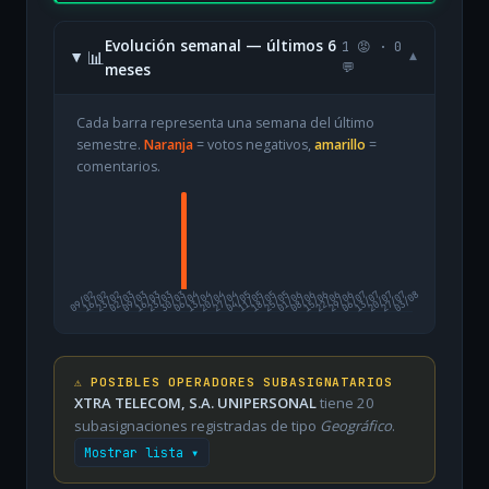
Evolución semanal — últimos 6
1 😡 · 0
📊
▾
meses
💬
Cada barra representa una semana del último
semestre.
Naranja
= votos negativos,
amarillo
=
comentarios.
09/02
16/02
23/02
02/03
09/03
16/03
23/03
30/03
06/04
13/04
20/04
27/04
04/05
11/05
18/05
25/05
01/06
08/06
15/06
22/06
29/06
06/07
13/07
20/07
27/07
03/08
⚠️ POSIBLES OPERADORES SUBASIGNATARIOS
XTRA TELECOM, S.A. UNIPERSONAL
tiene 20
subasignaciones registradas de tipo
Geográfico
.
Mostrar lista ▾