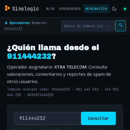
Sinologic
BLOG
OPERADORES
NUMERACIÓN
📡 Operadores
›
Números
›
🔍
911444232
¿Quién llama desde el
911444232
?
Operador asignatario:
XTRA TELECOM
. Consulta
valoraciones, comentarios y reportes de spam de
otros usuarios.
También buscado como:
911444232
·
911 444 232
·
+34 911
444 232
·
0034911444232
Consultar