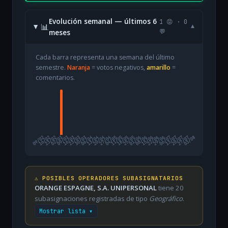
Evolución semanal — últimos 6
1 😡 · 0
📊
▾
meses
💬
Cada barra representa una semana del último
semestre.
Naranja
= votos negativos,
amarillo
=
comentarios.
09/02
16/02
23/02
02/03
09/03
16/03
23/03
30/03
06/04
13/04
20/04
27/04
04/05
11/05
18/05
25/05
01/06
08/06
15/06
22/06
29/06
06/07
13/07
20/07
27/07
03/08
⚠️ POSIBLES OPERADORES SUBASIGNATARIOS
ORANGE ESPAGNE, S.A. UNIPERSONAL
tiene 20
subasignaciones registradas de tipo
Geográfico
.
Mostrar lista ▾