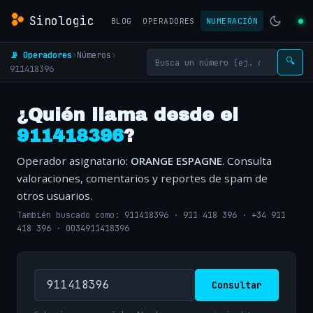
Sinologic
BLOG
OPERADORES
NUMERACIÓN
📡 Operadores
›
Números
›
🔍
911418396
¿Quién llama desde el
911418396
?
Operador asignatario:
ORANGE ESPAGNE
. Consulta
valoraciones, comentarios y reportes de spam de
otros usuarios.
También buscado como:
911418396
·
911 418 396
·
+34 911
418 396
·
0034911418396
Consultar