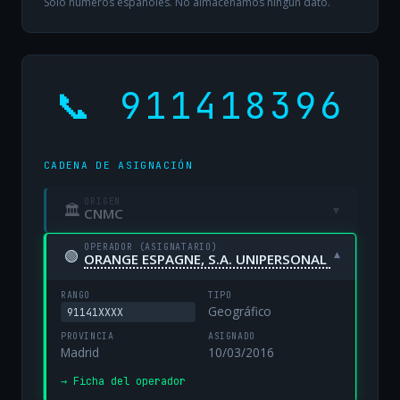
Solo números españoles. No almacenamos ningún dato.
📞 911418396
CADENA DE ASIGNACIÓN
ORIGEN
🏛
▾
CNMC
OPERADOR (ASIGNATARIO)
🟢
▾
ORANGE ESPAGNE, S.A. UNIPERSONAL
RANGO
TIPO
Geográfico
91141XXXX
PROVINCIA
ASIGNADO
Madrid
10/03/2016
→ Ficha del operador