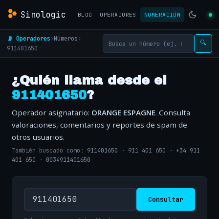
Sinologic
BLOG
OPERADORES
NUMERACIÓN
📡 Operadores
›
Números
›
🔍
911401650
¿Quién llama desde el
911401650
?
Operador asignatario:
ORANGE ESPAGNE
. Consulta
valoraciones, comentarios y reportes de spam de
otros usuarios.
También buscado como:
911401650
·
911 401 650
·
+34 911
401 650
·
0034911401650
Consultar