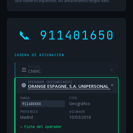
Solo números españoles. No almacenamos ningún dato.
📞 911401650
CADENA DE ASIGNACIÓN
ORIGEN
🏛
▾
CNMC
OPERADOR (ASIGNATARIO)
🟢
▾
ORANGE ESPAGNE, S.A. UNIPERSONAL
RANGO
TIPO
Geográfico
91140XXXX
PROVINCIA
ASIGNADO
Madrid
10/03/2016
→ Ficha del operador