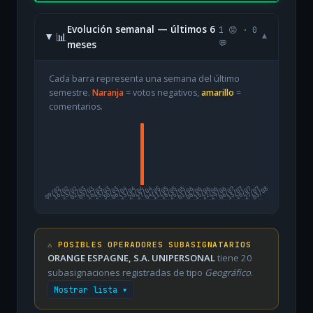
Evolución semanal — últimos 6
1 😡 · 0
📊
▾
meses
💬
Cada barra representa una semana del último
semestre.
Naranja
= votos negativos,
amarillo
=
comentarios.
09/02
16/02
23/02
02/03
09/03
16/03
23/03
30/03
06/04
13/04
20/04
27/04
04/05
11/05
18/05
25/05
01/06
08/06
15/06
22/06
29/06
06/07
13/07
20/07
27/07
03/08
⚠️ POSIBLES OPERADORES SUBASIGNATARIOS
ORANGE ESPAGNE, S.A. UNIPERSONAL
tiene 20
subasignaciones registradas de tipo
Geográfico
.
Mostrar lista ▾