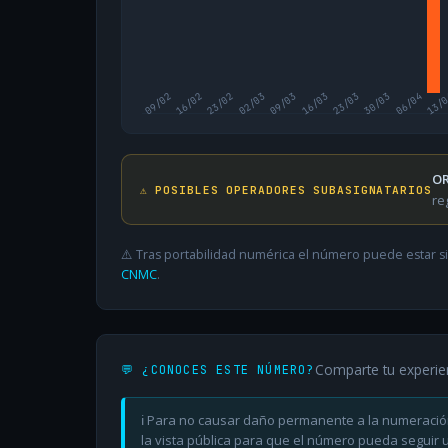
09/02
16/02
23/02
02/03
09/03
16/03
23/03
30/03
06/04
13/
OR
⚠️ POSIBLES OPERADORES SUBASIGNATARIOS
re
⚠️ Tras portabilidad numérica el número puede estar si
CNMC
.
Comparte tu experie
💬 ¿CONOCES ESTE NÚMERO?
ℹ️ Para no causar daño permanente a la numeració
la vista pública para que el número pueda seguir ut