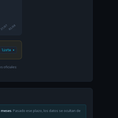
27/07
03/08
 lista ▾
 oficiales:
6 meses
. Pasado ese plazo, los datos se ocultan de