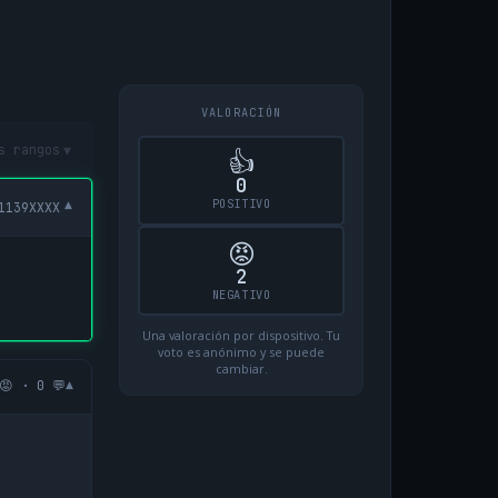
VALORACIÓN
▾
s rangos
👍
0
POSITIVO
▾
1139XXXX
😡
2
NEGATIVO
Una valoración por dispositivo. Tu
voto es anónimo y se puede
cambiar.
▾
😡 · 0 💬