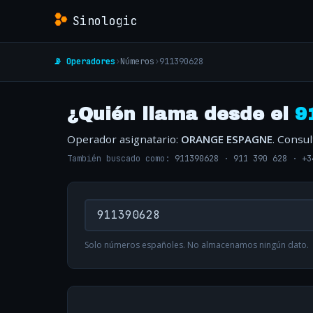
Sinologic
📡 Operadores
›
Números
›
911390628
¿Quién llama desde el
9
Operador asignatario:
ORANGE ESPAGNE
. Consu
También buscado como:
911390628
·
911 390 628
·
+3
Solo números españoles. No almacenamos ningún dato.