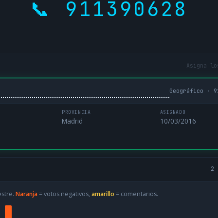
📞 911390628
Asigna lo
Geográfico · 9
PROVINCIA
ASIGNADO
Madrid
10/03/2016
2 
estre.
Naranja
= votos negativos,
amarillo
= comentarios.