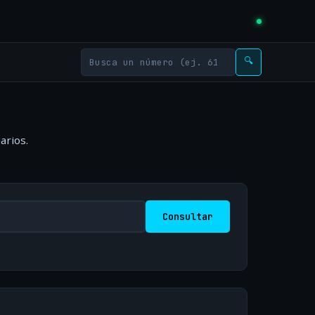
🔍
arios.
Consultar