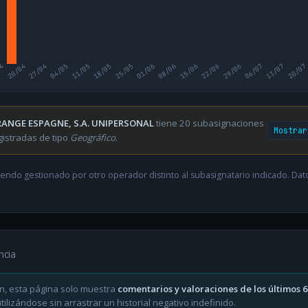
04
20/04
27/04
04/05
11/05
18/05
25/05
01/06
08/06
15/06
22/06
29/06
06/07
13/07
20/07
ANGE ESPAGNE, S.A. UNIPERSONAL
tiene 20 subasignaciones
Mostrar
gistradas de tipo
Geográfico
.
endo gestionado por otro operador distinto al subasignatario indicado. Datos
ncia
n, esta página solo muestra
comentarios y valoraciones de los últimos 
ilizándose sin arrastrar un historial negativo indefinido.