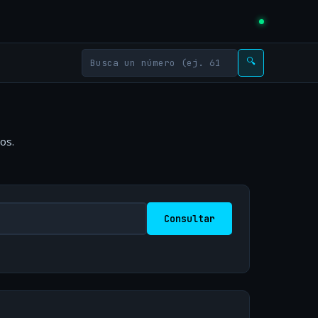
🔍
os.
Consultar