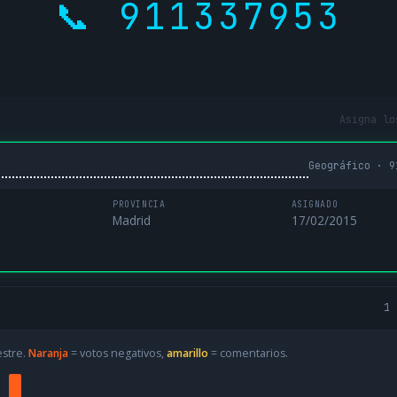
📞 911337953
Asigna lo
Geográfico · 9
PROVINCIA
ASIGNADO
Madrid
17/02/2015
1 
estre.
Naranja
= votos negativos,
amarillo
= comentarios.