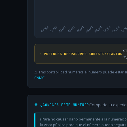
09/02
16/02
23/02
02/03
09/03
16/03
23/03
30/03
06/04
13/
XT
⚠️ POSIBLES OPERADORES SUBASIGNATARIOS
re
⚠️ Tras portabilidad numérica el número puede estar si
CNMC
.
Comparte tu experie
💬 ¿CONOCES ESTE NÚMERO?
ℹ️ Para no causar daño permanente a la numeració
la vista pública para que el número pueda seguir ut