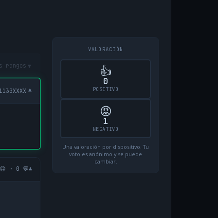
VALORACIÓN
▾
s rangos
👍
0
POSITIVO
▾
1133XXXX
😡
1
NEGATIVO
Una valoración por dispositivo. Tu
voto es anónimo y se puede
cambiar.
▾
😡 · 0 💬