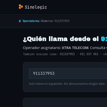
Sinologic
📡 Operadores
›
Números
›
911337953
¿Quién llama desde el
9
Operador asignatario:
XTRA TELECOM
. Consulta
También buscado como:
911337953
·
911 337 953
·
+3
Solo números españoles. No almacenamos ningún dato.