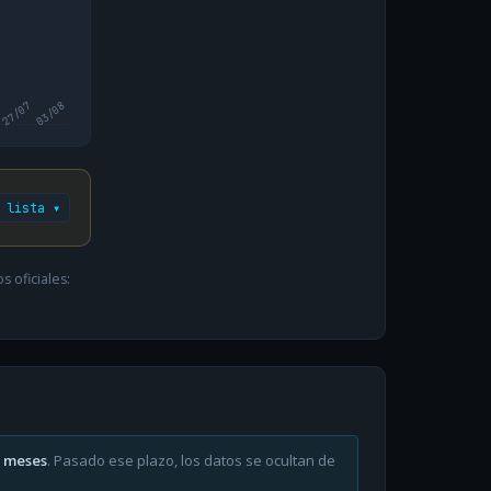
27/07
03/08
 lista ▾
 oficiales:
6 meses
. Pasado ese plazo, los datos se ocultan de