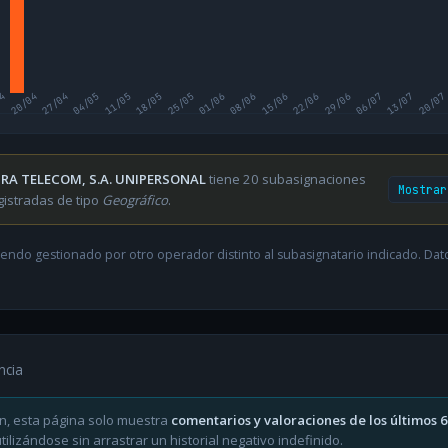
04
20/04
27/04
04/05
11/05
18/05
25/05
01/06
08/06
15/06
22/06
29/06
06/07
13/07
20/07
RA TELECOM, S.A. UNIPERSONAL
tiene 20 subasignaciones
Mostrar
gistradas de tipo
Geográfico
.
endo gestionado por otro operador distinto al subasignatario indicado. Datos
ncia
n, esta página solo muestra
comentarios y valoraciones de los últimos 
ilizándose sin arrastrar un historial negativo indefinido.