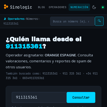
Sinologic
BLOG
OPERADORES
NUMERACIÓN
📡 Operadores
›
Números
›
🔍
911315361
¿Quién llama desde el
911315361
?
Operador asignatario:
ORANGE ESPAGNE
. Consulta
valoraciones, comentarios y reportes de spam de
otros usuarios.
También buscado como:
911315361
·
911 315 361
·
+34 911
315 361
·
0034911315361
Consultar