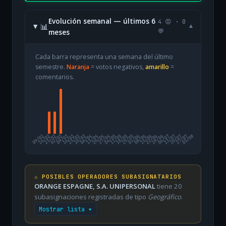
Evolución semanal — últimos 6
4 😡 · 0
📊
▾
meses
💬
Cada barra representa una semana del último
semestre.
Naranja
= votos negativos,
amarillo
=
comentarios.
09/02
16/02
23/02
02/03
09/03
16/03
23/03
30/03
06/04
13/04
20/04
27/04
04/05
11/05
18/05
25/05
01/06
08/06
15/06
22/06
29/06
06/07
13/07
20/07
27/07
03/08
⚠️ POSIBLES OPERADORES SUBASIGNATARIOS
ORANGE ESPAGNE, S.A. UNIPERSONAL
tiene 20
subasignaciones registradas de tipo
Geográfico
.
Mostrar lista ▾