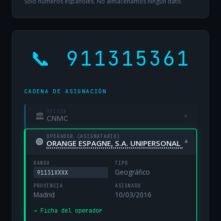
Solo números españoles. No almacenamos ningún dato.
📞 911315361
CADENA DE ASIGNACIÓN
ORIGEN
🏛
▾
CNMC
OPERADOR (ASIGNATARIO)
🟢
▾
ORANGE ESPAGNE, S.A. UNIPERSONAL
RANGO
TIPO
Geográfico
91131XXXX
PROVINCIA
ASIGNADO
Madrid
10/03/2016
→ Ficha del operador