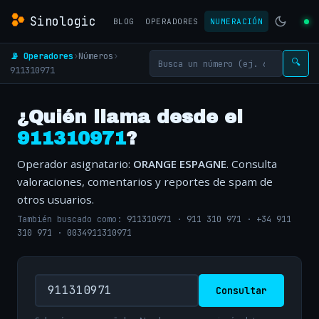
Sinologic
BLOG
OPERADORES
NUMERACIÓN
📡 Operadores
›
Números
›
🔍
911310971
¿Quién llama desde el
911310971
?
Operador asignatario:
ORANGE ESPAGNE
. Consulta
valoraciones, comentarios y reportes de spam de
otros usuarios.
También buscado como:
911310971
·
911 310 971
·
+34 911
310 971
·
0034911310971
Consultar