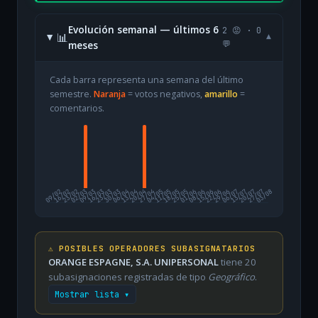
Evolución semanal — últimos 6
2 😡 · 0
📊
▾
meses
💬
Cada barra representa una semana del último
semestre.
Naranja
= votos negativos,
amarillo
=
comentarios.
09/02
16/02
23/02
02/03
09/03
16/03
23/03
30/03
06/04
13/04
20/04
27/04
04/05
11/05
18/05
25/05
01/06
08/06
15/06
22/06
29/06
06/07
13/07
20/07
27/07
03/08
⚠️ POSIBLES OPERADORES SUBASIGNATARIOS
ORANGE ESPAGNE, S.A. UNIPERSONAL
tiene 20
subasignaciones registradas de tipo
Geográfico
.
Mostrar lista ▾