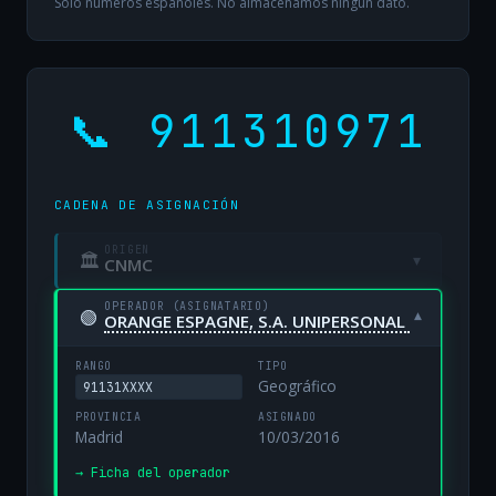
Solo números españoles. No almacenamos ningún dato.
📞 911310971
CADENA DE ASIGNACIÓN
ORIGEN
🏛
▾
CNMC
OPERADOR (ASIGNATARIO)
🟢
▾
ORANGE ESPAGNE, S.A. UNIPERSONAL
RANGO
TIPO
Geográfico
91131XXXX
PROVINCIA
ASIGNADO
Madrid
10/03/2016
→ Ficha del operador