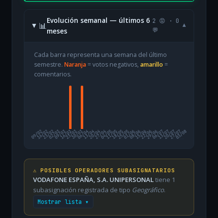
Evolución semanal — últimos 6
2 😡 · 0
📊
▾
meses
💬
Cada barra representa una semana del último
semestre.
Naranja
= votos negativos,
amarillo
=
comentarios.
09/02
16/02
23/02
02/03
09/03
16/03
23/03
30/03
06/04
13/04
20/04
27/04
04/05
11/05
18/05
25/05
01/06
08/06
15/06
22/06
29/06
06/07
13/07
20/07
27/07
03/08
⚠️ POSIBLES OPERADORES SUBASIGNATARIOS
VODAFONE ESPAÑA, S.A. UNIPERSONAL
tiene 1
subasignación registrada de tipo
Geográfico
.
Mostrar lista ▾