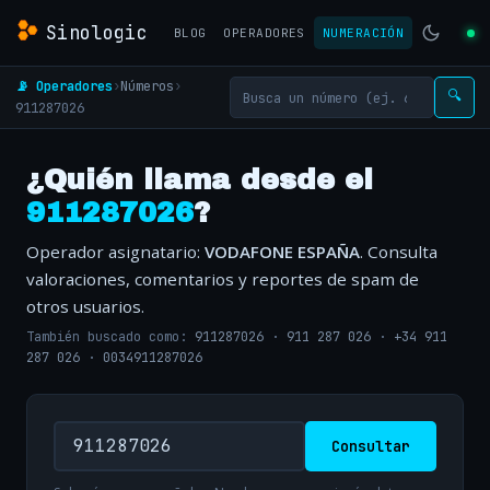
Sinologic
BLOG
OPERADORES
NUMERACIÓN
📡 Operadores
›
Números
›
🔍
911287026
¿Quién llama desde el
911287026
?
Operador asignatario:
VODAFONE ESPAÑA
. Consulta
valoraciones, comentarios y reportes de spam de
otros usuarios.
También buscado como:
911287026
·
911 287 026
·
+34 911
287 026
·
0034911287026
Consultar