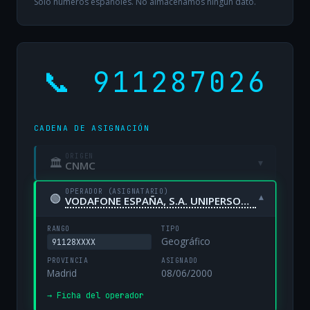
Solo números españoles. No almacenamos ningún dato.
📞 911287026
CADENA DE ASIGNACIÓN
ORIGEN
🏛
▾
CNMC
OPERADOR (ASIGNATARIO)
🟢
▾
VODAFONE ESPAÑA, S.A. UNIPERSONAL
RANGO
TIPO
Geográfico
91128XXXX
PROVINCIA
ASIGNADO
Madrid
08/06/2000
→ Ficha del operador