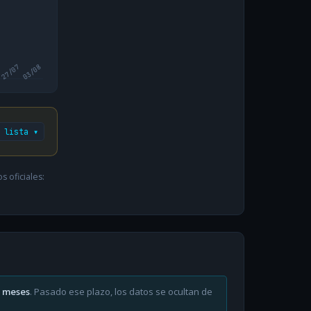
27/07
03/08
 lista ▾
 oficiales:
6 meses
. Pasado ese plazo, los datos se ocultan de