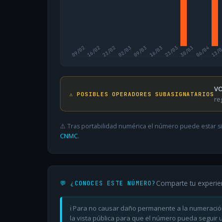
09/02
16/02
23/02
02/03
09/03
16/03
23/03
30/03
06/04
13/
VO
⚠️ POSIBLES OPERADORES SUBASIGNATARIOS
re
⚠️ Tras portabilidad numérica el número puede estar si
CNMC
.
Comparte tu experie
💬 ¿CONOCES ESTE NÚMERO?
ℹ️ Para no causar daño permanente a la numeració
la vista pública para que el número pueda seguir ut