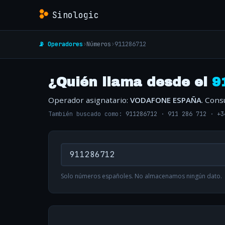
Sinologic
📡 Operadores
›
Números
›
911286712
¿Quién llama desde el
9
Operador asignatario:
VODAFONE ESPAÑA
. Cons
También buscado como:
911286712
·
911 286 712
·
+3
Solo números españoles. No almacenamos ningún dato.