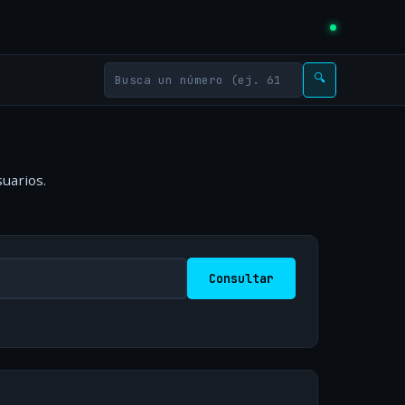
🔍
uarios.
Consultar