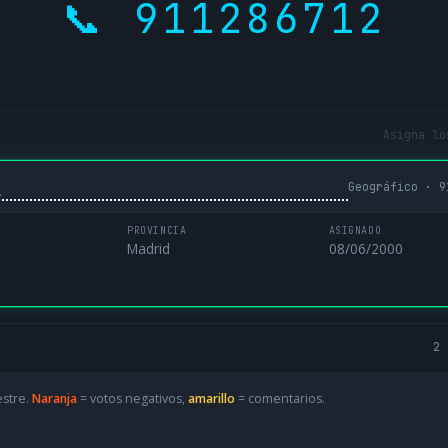
📞 911286712
Asigna lo
Geográfico · 9
L
PROVINCIA
ASIGNADO
Madrid
08/06/2000
2 
estre.
Naranja
= votos negativos,
amarillo
= comentarios.