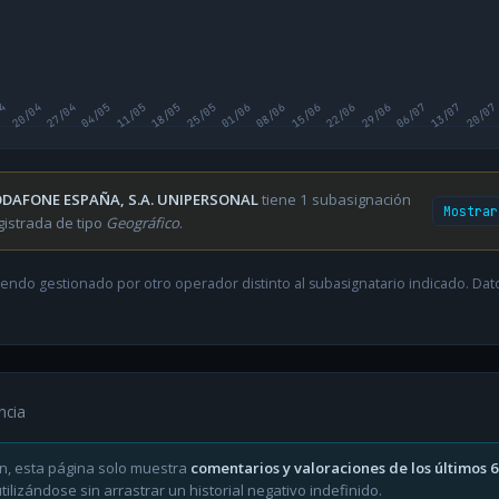
04
20/04
27/04
04/05
11/05
18/05
25/05
01/06
08/06
15/06
22/06
29/06
06/07
13/07
20/07
DAFONE ESPAÑA, S.A. UNIPERSONAL
tiene 1 subasignación
Mostrar
gistrada de tipo
Geográfico
.
endo gestionado por otro operador distinto al subasignatario indicado. Datos
ncia
n, esta página solo muestra
comentarios y valoraciones de los últimos 
ilizándose sin arrastrar un historial negativo indefinido.