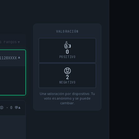
VALORACIÓN
▾
s rangos
👍
0
POSITIVO
▾
1128XXXX
😡
2
NEGATIVO
Una valoración por dispositivo. Tu
voto es anónimo y se puede
cambiar.
▾
😡 · 0 💬