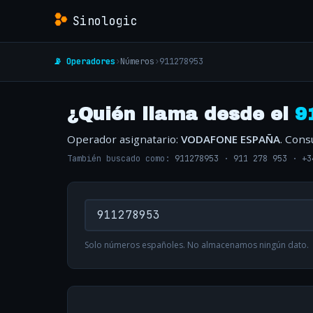
Sinologic
📡 Operadores
›
Números
›
911278953
¿Quién llama desde el
9
Operador asignatario:
VODAFONE ESPAÑA
. Cons
También buscado como:
911278953
·
911 278 953
·
+3
Solo números españoles. No almacenamos ningún dato.