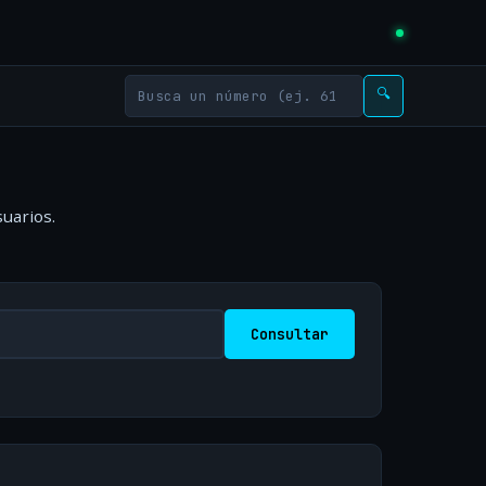
🔍
uarios.
Consultar