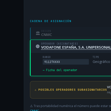
CADENA DE ASIGNACIÓN
ORIGEN
🏛
CNMC
OPERADOR (ASIGNATARIO)
🟢
VODAFONE ESPAÑA, S.A. UNIPERSONA
RANGO
TIPO
Geográfico
91127XXXX
→ Ficha del operador
VO
⚠️ POSIBLES OPERADORES SUBASIGNATARIOS
re
⚠️ Tras portabilidad numérica el número puede estar si
CNMC
.