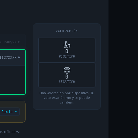
VALORACIÓN
▾
s rangos
👍
0
POSITIVO
▾
1127XXXX
😡
0
NEGATIVO
Una valoración por dispositivo. Tu
voto es anónimo y se puede
cambiar.
 lista ▾
 oficiales: