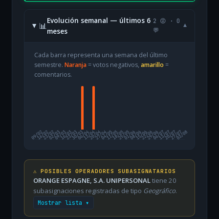
Evolución semanal — últimos 6
2 😡 · 0
📊
▾
meses
💬
Cada barra representa una semana del último
semestre.
Naranja
= votos negativos,
amarillo
=
comentarios.
09/02
16/02
23/02
02/03
09/03
16/03
23/03
30/03
06/04
13/04
20/04
27/04
04/05
11/05
18/05
25/05
01/06
08/06
15/06
22/06
29/06
06/07
13/07
20/07
27/07
03/08
⚠️ POSIBLES OPERADORES SUBASIGNATARIOS
ORANGE ESPAGNE, S.A. UNIPERSONAL
tiene 20
subasignaciones registradas de tipo
Geográfico
.
Mostrar lista ▾