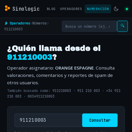
Sinologic
BLOG
OPERADORES
NUMERACIÓN
📡 Operadores
›
Números
›
🔍
911210003
¿Quién llama desde el
911210003
?
Operador asignatario:
ORANGE ESPAGNE
. Consulta
valoraciones, comentarios y reportes de spam de
otros usuarios.
También buscado como:
911210003
·
911 210 003
·
+34 911
210 003
·
0034911210003
Consultar