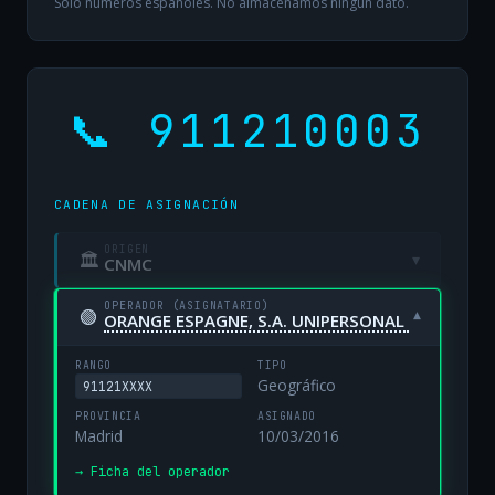
Solo números españoles. No almacenamos ningún dato.
📞 911210003
CADENA DE ASIGNACIÓN
ORIGEN
🏛
▾
CNMC
OPERADOR (ASIGNATARIO)
🟢
▾
ORANGE ESPAGNE, S.A. UNIPERSONAL
RANGO
TIPO
Geográfico
91121XXXX
PROVINCIA
ASIGNADO
Madrid
10/03/2016
→ Ficha del operador