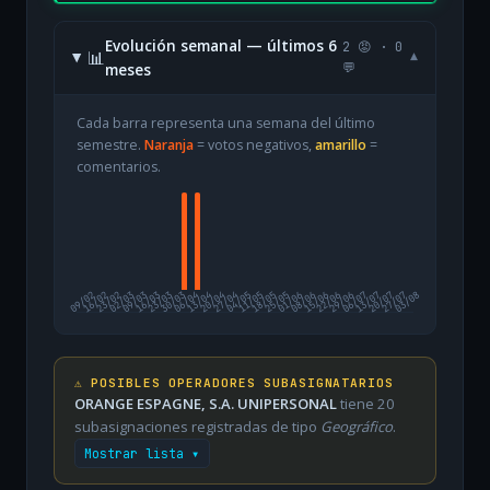
Evolución semanal — últimos 6
2 😡 · 0
📊
▾
meses
💬
Cada barra representa una semana del último
semestre.
Naranja
= votos negativos,
amarillo
=
comentarios.
09/02
16/02
23/02
02/03
09/03
16/03
23/03
30/03
06/04
13/04
20/04
27/04
04/05
11/05
18/05
25/05
01/06
08/06
15/06
22/06
29/06
06/07
13/07
20/07
27/07
03/08
⚠️ POSIBLES OPERADORES SUBASIGNATARIOS
ORANGE ESPAGNE, S.A. UNIPERSONAL
tiene 20
subasignaciones registradas de tipo
Geográfico
.
Mostrar lista ▾