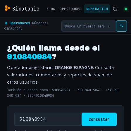
Sinologic
BLOG
OPERADORES
NUMERACIÓN
📡 Operadores
›
Números
›
🔍
910840984
¿Quién llama desde el
910840984
?
Operador asignatario:
ORANGE ESPAGNE
. Consulta
valoraciones, comentarios y reportes de spam de
otros usuarios.
También buscado como:
910840984
·
910 840 984
·
+34 910
840 984
·
0034910840984
Consultar