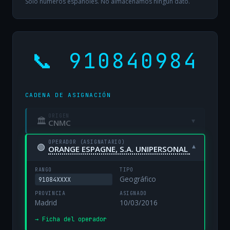
Solo números españoles. No almacenamos ningún dato.
📞 910840984
CADENA DE ASIGNACIÓN
ORIGEN
🏛
▾
CNMC
OPERADOR (ASIGNATARIO)
🟢
▾
ORANGE ESPAGNE, S.A. UNIPERSONAL
RANGO
TIPO
Geográfico
91084XXXX
PROVINCIA
ASIGNADO
Madrid
10/03/2016
→ Ficha del operador