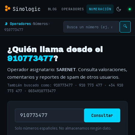
Sinologic
BLOG
OPERADORES
NUMERACIÓN
📡 Operadores
›
Números
›
🔍
910773477
¿Quién llama desde el
910773477
?
Operador asignatario:
SARENET
. Consulta valoraciones,
comentarios y reportes de spam de otros usuarios.
También buscado como:
910773477
·
910 773 477
·
+34 910
773 477
·
0034910773477
Consultar
Solo números españoles. No almacenamos ningún dato.