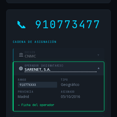
📞 910773477
CADENA DE ASIGNACIÓN
ORIGEN
🏛
▾
CNMC
OPERADOR (ASIGNATARIO)
🟢
▾
SARENET, S.A.
RANGO
TIPO
Geográfico
91077XXXX
PROVINCIA
ASIGNADO
Madrid
05/10/2016
→ Ficha del operador