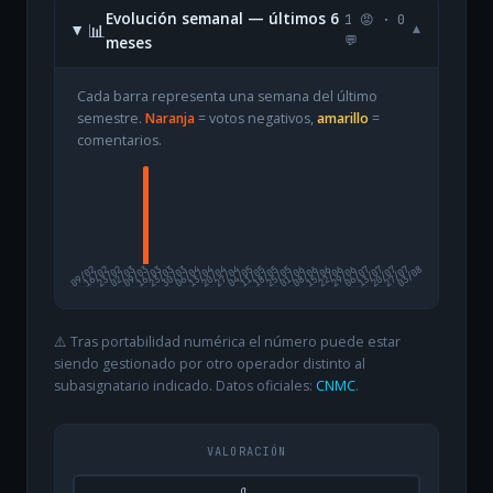
Evolución semanal — últimos 6
1 😡 · 0
📊
▾
meses
💬
Cada barra representa una semana del último
semestre.
Naranja
= votos negativos,
amarillo
=
comentarios.
09/02
16/02
23/02
02/03
09/03
16/03
23/03
30/03
06/04
13/04
20/04
27/04
04/05
11/05
18/05
25/05
01/06
08/06
15/06
22/06
29/06
06/07
13/07
20/07
27/07
03/08
⚠️ Tras portabilidad numérica el número puede estar
siendo gestionado por otro operador distinto al
subasignatario indicado. Datos oficiales:
CNMC
.
VALORACIÓN