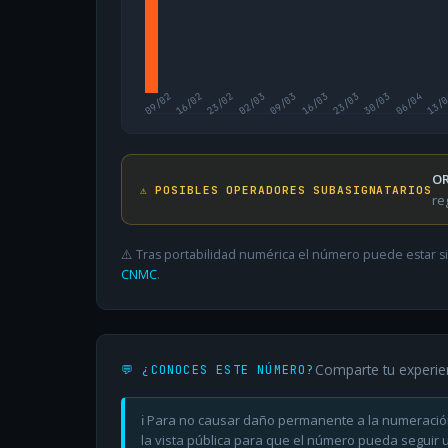
09/02
16/02
23/02
02/03
09/03
16/03
23/03
30/03
06/04
13/
OR
⚠️ POSIBLES OPERADORES SUBASIGNATARIOS
re
⚠️ Tras portabilidad numérica el número puede estar si
CNMC
.
Comparte tu experie
💬 ¿CONOCES ESTE NÚMERO?
ℹ️ Para no causar daño permanente a la numeració
la vista pública para que el número pueda seguir ut