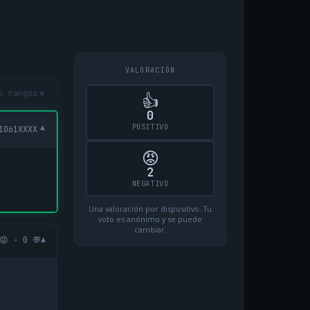
VALORACIÓN
▾
s rangos
👍
0
POSITIVO
▾
1061XXXX
😡
2
NEGATIVO
Una valoración por dispositivo. Tu
voto es anónimo y se puede
cambiar.
▾
😡 · 0 💬