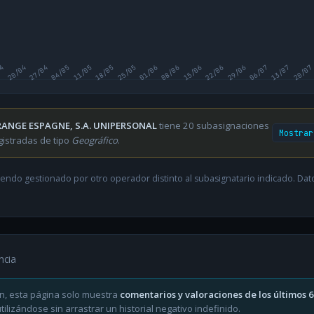
04
20/04
27/04
04/05
11/05
18/05
25/05
01/06
08/06
15/06
22/06
29/06
06/07
13/07
20/07
ANGE ESPAGNE, S.A. UNIPERSONAL
tiene 20 subasignaciones
Mostrar
gistradas de tipo
Geográfico
.
endo gestionado por otro operador distinto al subasignatario indicado. Datos
ncia
n, esta página solo muestra
comentarios y valoraciones de los últimos 
ilizándose sin arrastrar un historial negativo indefinido.