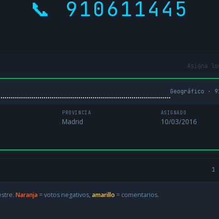
📞 910611445
Asigna lo
Geográfico · 9
PROVINCIA
ASIGNADO
Madrid
10/03/2016
1 
estre.
Naranja
= votos negativos,
amarillo
= comentarios.