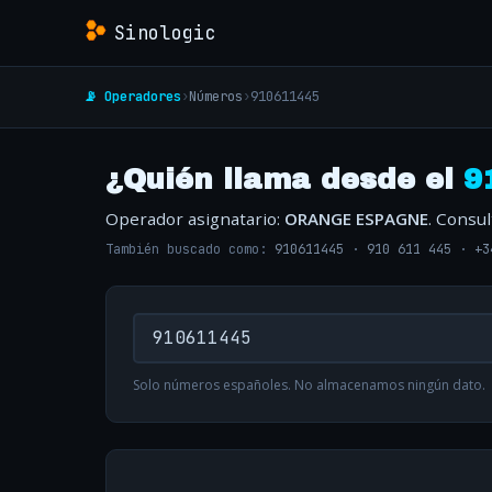
Sinologic
📡 Operadores
›
Números
›
910611445
¿Quién llama desde el
9
Operador asignatario:
ORANGE ESPAGNE
. Consu
También buscado como:
910611445
·
910 611 445
·
+3
Solo números españoles. No almacenamos ningún dato.