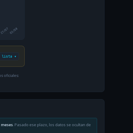
27/07
03/08
 lista ▾
 oficiales:
6 meses
. Pasado ese plazo, los datos se ocultan de