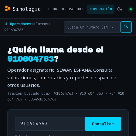
Sinologic
BLOG
OPERADORES
NUMERACIÓN
📡 Operadores
›
Números
›
🔍
910604763
¿Quién llama desde el
910604763
?
Operador asignatario:
SEWAN ESPAÑA
. Consulta
valoraciones, comentarios y reportes de spam de
otros usuarios.
También buscado como:
910604763
·
910 604 763
·
+34 910
604 763
·
0034910604763
Consultar