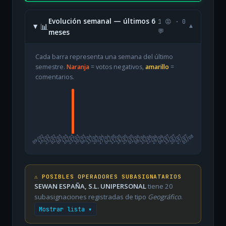
Evolución semanal — últimos 6
1 😡 · 0
📊
▾
meses
💬
Cada barra representa una semana del último
semestre.
Naranja
= votos negativos,
amarillo
=
comentarios.
09/02
16/02
23/02
02/03
09/03
16/03
23/03
30/03
06/04
13/04
20/04
27/04
04/05
11/05
18/05
25/05
01/06
08/06
15/06
22/06
29/06
06/07
13/07
20/07
27/07
03/08
⚠️ POSIBLES OPERADORES SUBASIGNATARIOS
SEWAN ESPAÑA, S.L. UNIPERSONAL
tiene 20
subasignaciones registradas de tipo
Geográfico
.
Mostrar lista ▾