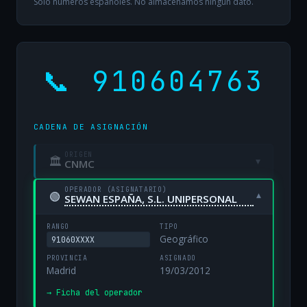
Solo números españoles. No almacenamos ningún dato.
📞 910604763
CADENA DE ASIGNACIÓN
ORIGEN
🏛
▾
CNMC
OPERADOR (ASIGNATARIO)
🟢
▾
SEWAN ESPAÑA, S.L. UNIPERSONAL
RANGO
TIPO
Geográfico
91060XXXX
PROVINCIA
ASIGNADO
Madrid
19/03/2012
→ Ficha del operador