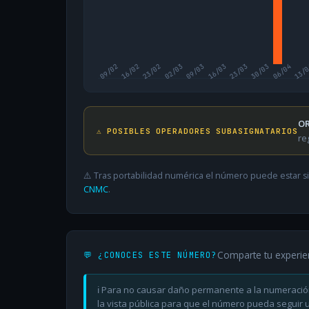
09/02
16/02
23/02
02/03
09/03
16/03
23/03
30/03
06/04
13/
OR
⚠️ POSIBLES OPERADORES SUBASIGNATARIOS
re
⚠️ Tras portabilidad numérica el número puede estar si
CNMC
.
Comparte tu experie
💬 ¿CONOCES ESTE NÚMERO?
ℹ️ Para no causar daño permanente a la numeració
la vista pública para que el número pueda seguir ut