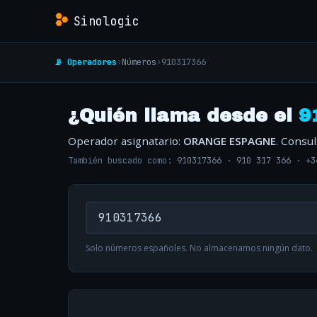
Sinologic
📡 Operadores
›
Números
›
910317366
¿Quién llama desde el
9
Operador asignatario:
ORANGE ESPAGNE
. Consu
También buscado como:
910317366
·
910 317 366
·
+3
Solo números españoles. No almacenamos ningún dato.