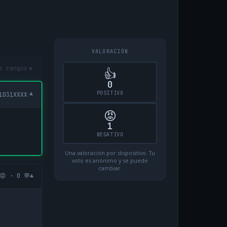
VALORACIÓN
▾
s rangos
👍
0
POSITIVO
▾
1031XXXX
😡
1
NEGATIVO
Una valoración por dispositivo. Tu
voto es anónimo y se puede
cambiar.
▾
😡 · 0 💬