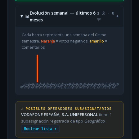
Evolución semanal — últimos 6
1 😡 · 0
📊
▾
meses
💬
Cada barra representa una semana del último
semestre.
Naranja
= votos negativos,
amarillo
=
comentarios.
09/02
16/02
23/02
02/03
09/03
16/03
23/03
30/03
06/04
13/04
20/04
27/04
04/05
11/05
18/05
25/05
01/06
08/06
15/06
22/06
29/06
06/07
13/07
20/07
27/07
03/08
⚠️ POSIBLES OPERADORES SUBASIGNATARIOS
VODAFONE ESPAÑA, S.A. UNIPERSONAL
tiene 1
subasignación registrada de tipo
Geográfico
.
Mostrar lista ▾