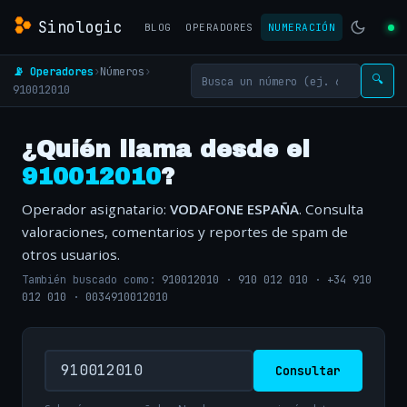
Sinologic
BLOG
OPERADORES
NUMERACIÓN
📡 Operadores
›
Números
›
🔍
910012010
¿Quién llama desde el
910012010
?
Operador asignatario:
VODAFONE ESPAÑA
. Consulta
valoraciones, comentarios y reportes de spam de
otros usuarios.
También buscado como:
910012010
·
910 012 010
·
+34 910
012 010
·
0034910012010
Consultar