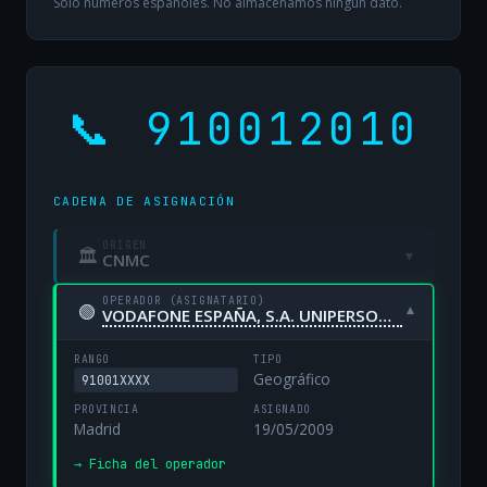
Solo números españoles. No almacenamos ningún dato.
📞 910012010
CADENA DE ASIGNACIÓN
ORIGEN
🏛
▾
CNMC
OPERADOR (ASIGNATARIO)
🟢
▾
VODAFONE ESPAÑA, S.A. UNIPERSONAL
RANGO
TIPO
Geográfico
91001XXXX
PROVINCIA
ASIGNADO
Madrid
19/05/2009
→ Ficha del operador