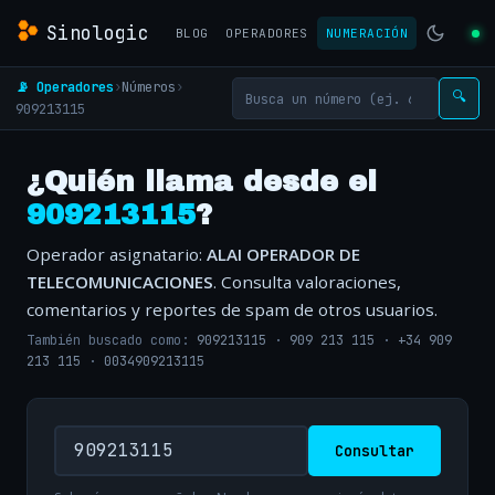
Sinologic
BLOG
OPERADORES
NUMERACIÓN
📡 Operadores
›
Números
›
🔍
909213115
¿Quién llama desde el
909213115
?
Operador asignatario:
ALAI OPERADOR DE
TELECOMUNICACIONES
. Consulta valoraciones,
comentarios y reportes de spam de otros usuarios.
También buscado como:
909213115
·
909 213 115
·
+34 909
213 115
·
0034909213115
Consultar