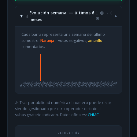
Evolución semanal — últimos 6
1 😡 · 0
📊
▾
meses
💬
Cada barra representa una semana del último
semestre.
Naranja
= votos negativos,
amarillo
=
comentarios.
09/02
16/02
23/02
02/03
09/03
16/03
23/03
30/03
06/04
13/04
20/04
27/04
04/05
11/05
18/05
25/05
01/06
08/06
15/06
22/06
29/06
06/07
13/07
20/07
27/07
03/08
⚠️ Tras portabilidad numérica el número puede estar
siendo gestionado por otro operador distinto al
subasignatario indicado. Datos oficiales:
CNMC
.
VALORACIÓN