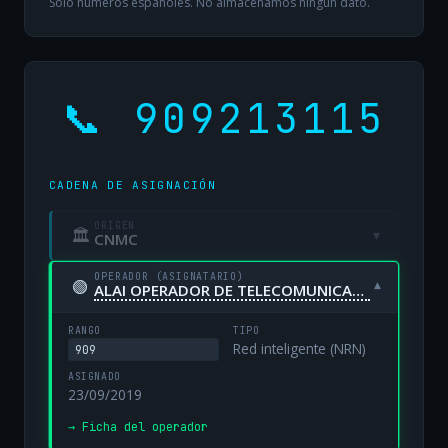
Solo números españoles. No almacenamos ningún dato.
📞 909213115
CADENA DE ASIGNACIÓN
ORIGEN
🏛
▾
CNMC
OPERADOR (ASIGNATARIO)
🟢
▾
ALAI OPERADOR DE TELECOMUNICACIONES, S.L.
RANGO
TIPO
Red inteligente (NRN)
909
ASIGNADO
23/09/2019
→ Ficha del operador