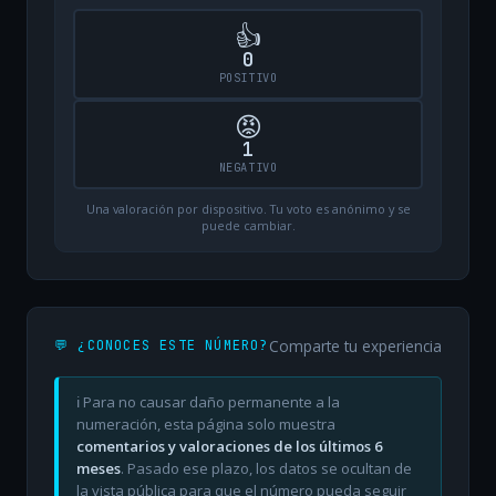
👍
0
POSITIVO
😡
1
NEGATIVO
Una valoración por dispositivo. Tu voto es anónimo y se
puede cambiar.
Comparte tu experiencia
💬 ¿CONOCES ESTE NÚMERO?
ℹ️ Para no causar daño permanente a la
numeración, esta página solo muestra
comentarios y valoraciones de los últimos 6
meses
. Pasado ese plazo, los datos se ocultan de
la vista pública para que el número pueda seguir