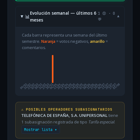
Evolución semanal — últimos 6
1 😡 · 0
📊
▾
meses
💬
Cada barra representa una semana del último
semestre.
Naranja
= votos negativos,
amarillo
=
comentarios.
09/02
16/02
23/02
02/03
09/03
16/03
23/03
30/03
06/04
13/04
20/04
27/04
04/05
11/05
18/05
25/05
01/06
08/06
15/06
22/06
29/06
06/07
13/07
20/07
27/07
03/08
⚠️ POSIBLES OPERADORES SUBASIGNATARIOS
TELEFÓNICA DE ESPAÑA, S.A. UNIPERSONAL
tiene
1 subasignación registrada de tipo
Tarifa especial
.
Mostrar lista ▾