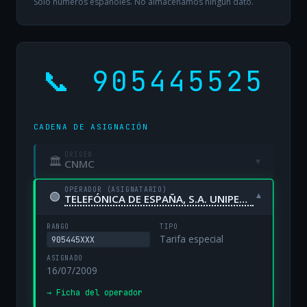
Solo números españoles. No almacenamos ningún dato.
📞 905445525
CADENA DE ASIGNACIÓN
ORIGEN
🏛
▾
CNMC
OPERADOR (ASIGNATARIO)
🟢
▾
TELEFÓNICA DE ESPAÑA, S.A. UNIPERSONAL
RANGO
TIPO
Tarifa especial
905445XXX
ASIGNADO
16/07/2009
→ Ficha del operador