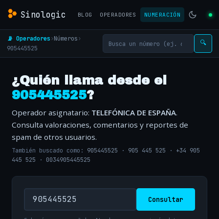
Sinologic
BLOG
OPERADORES
NUMERACIÓN
📡 Operadores
›
Números
›
🔍
905445525
¿Quién llama desde el
905445525
?
Operador asignatario:
TELEFÓNICA DE ESPAÑA
.
Consulta valoraciones, comentarios y reportes de
spam de otros usuarios.
También buscado como:
905445525
·
905 445 525
·
+34 905
445 525
·
0034905445525
Consultar