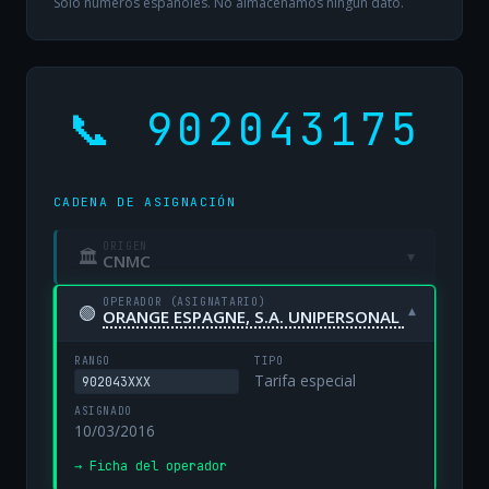
Solo números españoles. No almacenamos ningún dato.
📞 902043175
CADENA DE ASIGNACIÓN
ORIGEN
🏛
▾
CNMC
OPERADOR (ASIGNATARIO)
🟢
▾
ORANGE ESPAGNE, S.A. UNIPERSONAL
RANGO
TIPO
Tarifa especial
902043XXX
ASIGNADO
10/03/2016
→ Ficha del operador