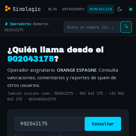
Sinologic
BLOG
OPERADORES
NUMERACIÓN
📡 Operadores
›
Números
›
🔍
902043175
¿Quién llama desde el
902043175
?
Operador asignatario:
ORANGE ESPAGNE
. Consulta
valoraciones, comentarios y reportes de spam de
otros usuarios.
También buscado como:
902043175
·
902 043 175
·
+34 902
043 175
·
0034902043175
Consultar