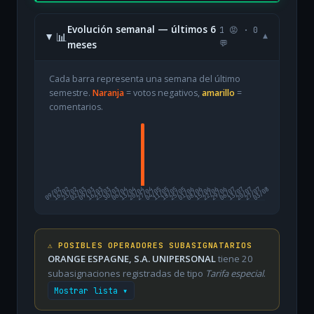
Evolución semanal — últimos 6
1 😡 · 0
📊
▾
meses
💬
Cada barra representa una semana del último
semestre.
Naranja
= votos negativos,
amarillo
=
comentarios.
09/02
16/02
23/02
02/03
09/03
16/03
23/03
30/03
06/04
13/04
20/04
27/04
04/05
11/05
18/05
25/05
01/06
08/06
15/06
22/06
29/06
06/07
13/07
20/07
27/07
03/08
⚠️ POSIBLES OPERADORES SUBASIGNATARIOS
ORANGE ESPAGNE, S.A. UNIPERSONAL
tiene 20
subasignaciones registradas de tipo
Tarifa especial
.
Mostrar lista ▾