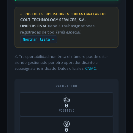
⚠️ POSIBLES OPERADORES SUBASIGNATARIOS
COLT TECHNOLOGY SERVICES, S.A.
UNIPERSONAL
tiene 20 subasignaciones
registradas de tipo
Tarifa especial
.
Mostrar lista ▾
⚠️ Tras portabilidad numérica el número puede estar
siendo gestionado por otro operador distinto al
subasignatario indicado. Datos oficiales:
CNMC
.
VALORACIÓN
👍
0
POSITIVO
😡
0