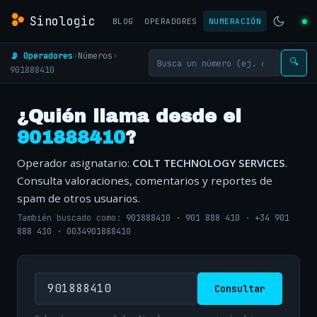
Sinologic
BLOG
OPERADORES
NUMERACIÓN
📡 Operadores
›
Números
›
🔍
901888410
¿Quién llama desde el
901888410
?
Operador asignatario:
COLT TECHNOLOGY SERVICES
.
Consulta valoraciones, comentarios y reportes de
spam de otros usuarios.
También buscado como:
901888410
·
901 888 410
·
+34 901
888 410
·
0034901888410
Consultar