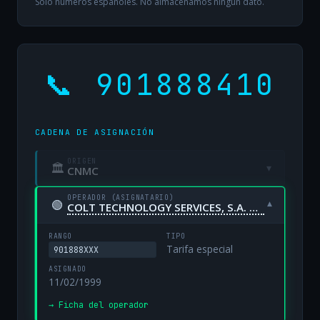
Solo números españoles. No almacenamos ningún dato.
📞 901888410
CADENA DE ASIGNACIÓN
ORIGEN
🏛
▾
CNMC
OPERADOR (ASIGNATARIO)
🟢
▾
COLT TECHNOLOGY SERVICES, S.A. UNIPERSONAL
RANGO
TIPO
Tarifa especial
901888XXX
ASIGNADO
11/02/1999
→ Ficha del operador