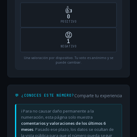
👍
0
POSITIVO
😡
1
NEGATIVO
Una valoración por dispositivo. Tu voto es anónimo y se
puede cambiar.
Comparte tu experiencia
💬 ¿CONOCES ESTE NÚMERO?
ℹ️ Para no causar daño permanente a la
numeración, esta página solo muestra
comentarios y valoraciones de los últimos 6
meses
. Pasado ese plazo, los datos se ocultan de
la vista pública para que el número pueda seguir