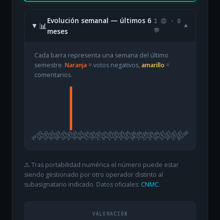
Evolución semanal — últimos 6
1 😡 · 0
📊
▾
meses
💬
Cada barra representa una semana del último
semestre.
Naranja
= votos negativos,
amarillo
=
comentarios.
09/02
16/02
23/02
02/03
09/03
16/03
23/03
30/03
06/04
13/04
20/04
27/04
04/05
11/05
18/05
25/05
01/06
08/06
15/06
22/06
29/06
06/07
13/07
20/07
27/07
03/08
⚠️ Tras portabilidad numérica el número puede estar
siendo gestionado por otro operador distinto al
subasignatario indicado. Datos oficiales:
CNMC
.
VALORACIÓN