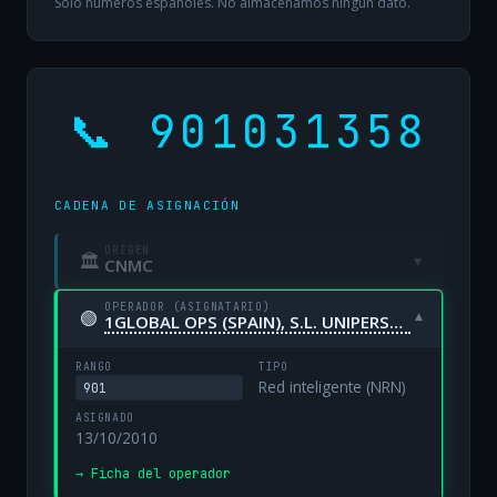
Solo números españoles. No almacenamos ningún dato.
📞 901031358
CADENA DE ASIGNACIÓN
ORIGEN
🏛
▾
CNMC
OPERADOR (ASIGNATARIO)
🟢
▾
1GLOBAL OPS (SPAIN), S.L. UNIPERSONAL
RANGO
TIPO
Red inteligente (NRN)
901
ASIGNADO
13/10/2010
→ Ficha del operador