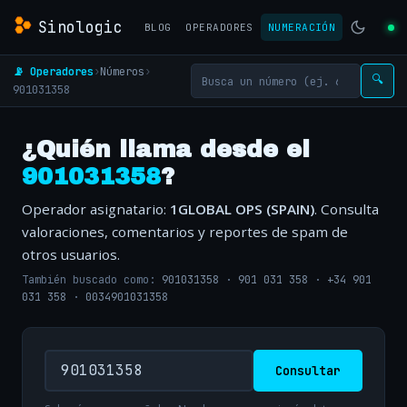
Sinologic
BLOG
OPERADORES
NUMERACIÓN
📡 Operadores
›
Números
›
🔍
901031358
¿Quién llama desde el
901031358
?
Operador asignatario:
1GLOBAL OPS (SPAIN)
. Consulta
valoraciones, comentarios y reportes de spam de
otros usuarios.
También buscado como:
901031358
·
901 031 358
·
+34 901
031 358
·
0034901031358
Consultar