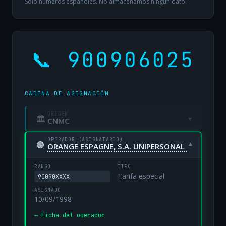
Solo números españoles. No almacenamos ningún dato.
📞 900906025
CADENA DE ASIGNACIÓN
ORIGEN
🏛
▾
CNMC
OPERADOR (ASIGNATARIO)
🟢
▾
ORANGE ESPAGNE, S.A. UNIPERSONAL
RANGO
TIPO
Tarifa especial
90090XXXX
ASIGNADO
10/09/1998
→ Ficha del operador