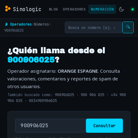
Sinologic
BLOG
OPERADORES
NUMERACIÓN
📡 Operadores
›
Números
›
🔍
900906025
¿Quién llama desde el
900906025
?
Operador asignatario:
ORANGE ESPAGNE
. Consulta
valoraciones, comentarios y reportes de spam de
otros usuarios.
También buscado como:
900906025
·
900 906 025
·
+34 900
906 025
·
0034900906025
Consultar