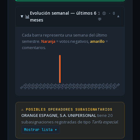
Evolución semanal — últimos 6
1 😡 · 0
📊
▾
meses
💬
Cada barra representa una semana del último
semestre.
Naranja
= votos negativos,
amarillo
=
comentarios.
09/02
16/02
23/02
02/03
09/03
16/03
23/03
30/03
06/04
13/04
20/04
27/04
04/05
11/05
18/05
25/05
01/06
08/06
15/06
22/06
29/06
06/07
13/07
20/07
27/07
03/08
⚠️ POSIBLES OPERADORES SUBASIGNATARIOS
ORANGE ESPAGNE, S.A. UNIPERSONAL
tiene 20
subasignaciones registradas de tipo
Tarifa especial
.
Mostrar lista ▾