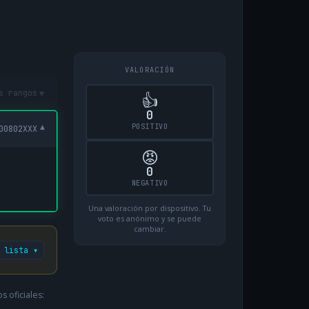
VALORACIÓN
▾
s rangos
👍
0
POSITIVO
▾
00802XXX
😡
0
NEGATIVO
Una valoración por dispositivo. Tu
voto es anónimo y se puede
cambiar.
 lista ▾
 oficiales: