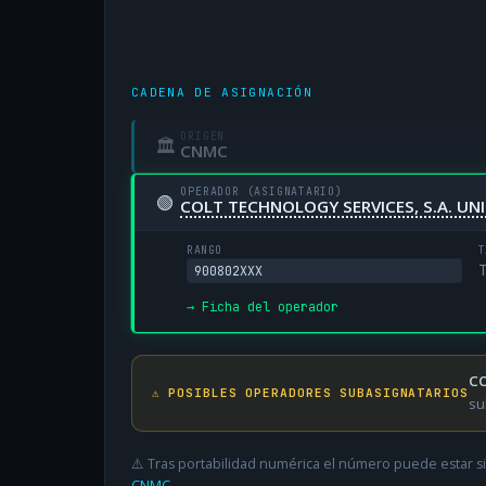
CADENA DE ASIGNACIÓN
ORIGEN
🏛
CNMC
OPERADOR (ASIGNATARIO)
🟢
COLT TECHNOLOGY SERVICES, S.A. UN
RANGO
T
T
900802XXX
→ Ficha del operador
CO
⚠️ POSIBLES OPERADORES SUBASIGNATARIOS
su
⚠️ Tras portabilidad numérica el número puede estar si
CNMC
.