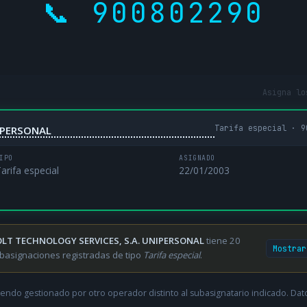
📞 900802290
Asigna lo
Tarifa especial · 9
IPERSONAL
IPO
ASIGNADO
arifa especial
22/01/2003
LT TECHNOLOGY SERVICES, S.A. UNIPERSONAL
tiene 20
Mostrar
basignaciones registradas de tipo
Tarifa especial
.
endo gestionado por otro operador distinto al subasignatario indicado. Datos