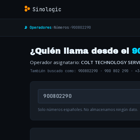
Sinologic
📡 Operadores
›
Números
›
900802290
¿Quién llama desde el
9
Operador asignatario:
COLT TECHNOLOGY SERVI
También buscado como:
900802290
·
900 802 290
·
+3
Solo números españoles. No almacenamos ningún dato.