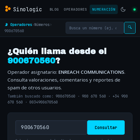
Sinologic
BLOG
OPERADORES
NUMERACIÓN
📡 Operadores
›
Números
›
🔍
900670560
¿Quién llama desde el
900670560
?
Operador asignatario:
ENREACH COMMUNICATIONS
.
Consulta valoraciones, comentarios y reportes de
spam de otros usuarios.
También buscado como:
900670560
·
900 670 560
·
+34 900
670 560
·
0034900670560
Consultar