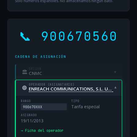
Solo números españoles. No almacenamos ningún dato.
📞 900670560
CADENA DE ASIGNACIÓN
ORIGEN
🏛
▾
CNMC
OPERADOR (ASIGNATARIO)
🟢
▾
ENREACH COMMUNICATIONS, S.L. UNIPERSONAL
RANGO
TIPO
Tarifa especial
900670XXX
ASIGNADO
19/11/2013
→ Ficha del operador