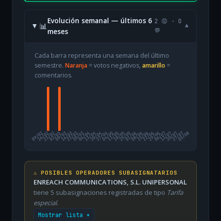
Evolución semanal — últimos 6
2 😡 · 0
📊
▾
meses
💬
Cada barra representa una semana del último
semestre.
Naranja
= votos negativos,
amarillo
=
comentarios.
09/02
16/02
23/02
02/03
09/03
16/03
23/03
30/03
06/04
13/04
20/04
27/04
04/05
11/05
18/05
25/05
01/06
08/06
15/06
22/06
29/06
06/07
13/07
20/07
27/07
03/08
⚠️ POSIBLES OPERADORES SUBASIGNATARIOS
ENREACH COMMUNICATIONS, S.L. UNIPERSONAL
tiene 5 subasignaciones registradas de tipo
Tarifa
especial
.
Mostrar lista ▾