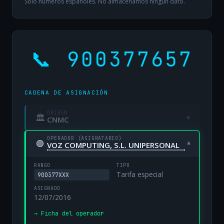
Solo números españoles. No almacenamos ningún dato.
📞 900377657
CADENA DE ASIGNACIÓN
ORIGEN
🏛
▾
CNMC
OPERADOR (ASIGNATARIO)
🟢
▾
VOZ COMPUTING, S.L. UNIPERSONAL
RANGO
TIPO
Tarifa especial
900377XXX
ASIGNADO
12/07/2016
→ Ficha del operador