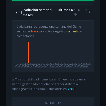
Evolución semanal — últimos 6
1 😡 · 0
📊
▾
meses
💬
Cada barra representa una semana del último
semestre.
Naranja
= votos negativos,
amarillo
=
comentarios.
09/02
16/02
23/02
02/03
09/03
16/03
23/03
30/03
06/04
13/04
20/04
27/04
04/05
11/05
18/05
25/05
01/06
08/06
15/06
22/06
29/06
06/07
13/07
20/07
27/07
03/08
⚠️ Tras portabilidad numérica el número puede estar
siendo gestionado por otro operador distinto al
subasignatario indicado. Datos oficiales:
CNMC
.
VALORACIÓN