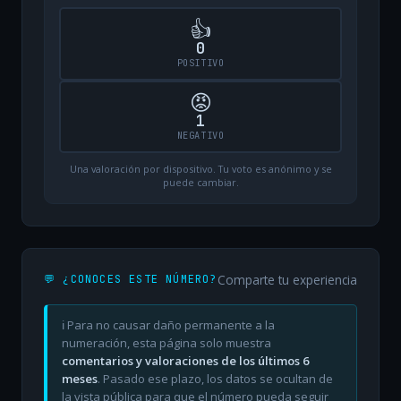
👍
0
POSITIVO
😡
1
NEGATIVO
Una valoración por dispositivo. Tu voto es anónimo y se
puede cambiar.
Comparte tu experiencia
💬 ¿CONOCES ESTE NÚMERO?
ℹ️ Para no causar daño permanente a la
numeración, esta página solo muestra
comentarios y valoraciones de los últimos 6
meses
. Pasado ese plazo, los datos se ocultan de
la vista pública para que el número pueda seguir