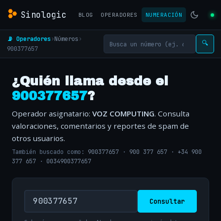
Sinologic
BLOG
OPERADORES
NUMERACIÓN
📡 Operadores
›
Números
›
🔍
900377657
¿Quién llama desde el
900377657
?
Operador asignatario:
VOZ COMPUTING
. Consulta
valoraciones, comentarios y reportes de spam de
otros usuarios.
También buscado como:
900377657
·
900 377 657
·
+34 900
377 657
·
0034900377657
Consultar