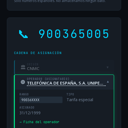
Solo números españoles. No almacenamos ningún dato.
📞 900365005
CADENA DE ASIGNACIÓN
ORIGEN
🏛
▾
CNMC
OPERADOR (ASIGNATARIO)
🟢
▾
TELEFÓNICA DE ESPAÑA, S.A. UNIPERSONAL
RANGO
TIPO
Tarifa especial
90036XXXX
ASIGNADO
31/12/1999
→ Ficha del operador