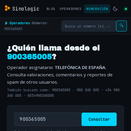
Sinologic
BLOG
OPERADORES
NUMERACIÓN
📡 Operadores
›
Números
›
🔍
900365005
¿Quién llama desde el
900365005
?
Operador asignatario:
TELEFÓNICA DE ESPAÑA
.
Consulta valoraciones, comentarios y reportes de
spam de otros usuarios.
También buscado como:
900365005
·
900 365 005
·
+34 900
365 005
·
0034900365005
Consultar