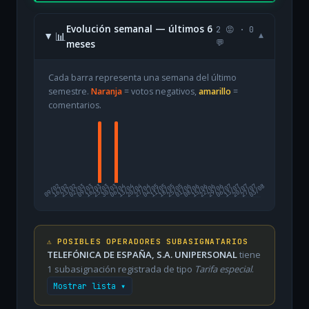
Evolución semanal — últimos 6
2 😡 · 0
📊
▾
meses
💬
Cada barra representa una semana del último
semestre.
Naranja
= votos negativos,
amarillo
=
comentarios.
09/02
16/02
23/02
02/03
09/03
16/03
23/03
30/03
06/04
13/04
20/04
27/04
04/05
11/05
18/05
25/05
01/06
08/06
15/06
22/06
29/06
06/07
13/07
20/07
27/07
03/08
⚠️ POSIBLES OPERADORES SUBASIGNATARIOS
TELEFÓNICA DE ESPAÑA, S.A. UNIPERSONAL
tiene
1 subasignación registrada de tipo
Tarifa especial
.
Mostrar lista ▾