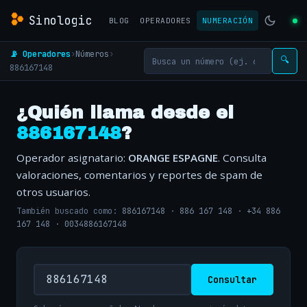
Sinologic
BLOG
OPERADORES
NUMERACIÓN
📡 Operadores
›
Números
›
🔍
886167148
¿Quién llama desde el
886167148
?
Operador asignatario:
ORANGE ESPAGNE
. Consulta
valoraciones, comentarios y reportes de spam de
otros usuarios.
También buscado como:
886167148
·
886 167 148
·
+34 886
167 148
·
0034886167148
Consultar