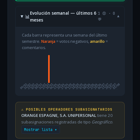
Evolución semanal — últimos 6
1 😡 · 0
📊
▾
meses
💬
Cada barra representa una semana del último
semestre.
Naranja
= votos negativos,
amarillo
=
comentarios.
09/02
16/02
23/02
02/03
09/03
16/03
23/03
30/03
06/04
13/04
20/04
27/04
04/05
11/05
18/05
25/05
01/06
08/06
15/06
22/06
29/06
06/07
13/07
20/07
27/07
03/08
⚠️ POSIBLES OPERADORES SUBASIGNATARIOS
ORANGE ESPAGNE, S.A. UNIPERSONAL
tiene 20
subasignaciones registradas de tipo
Geográfico
.
Mostrar lista ▾