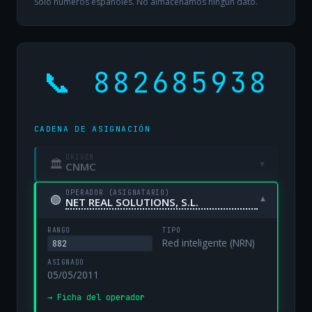
Solo números españoles. No almacenamos ningún dato.
📞 882685938
CADENA DE ASIGNACIÓN
ORIGEN
🏛
▾
CNMC
OPERADOR (ASIGNATARIO)
🟢
▾
NET REAL SOLUTIONS, S.L.
RANGO
TIPO
Red inteligente (NRN)
882
ASIGNADO
05/05/2011
→ Ficha del operador