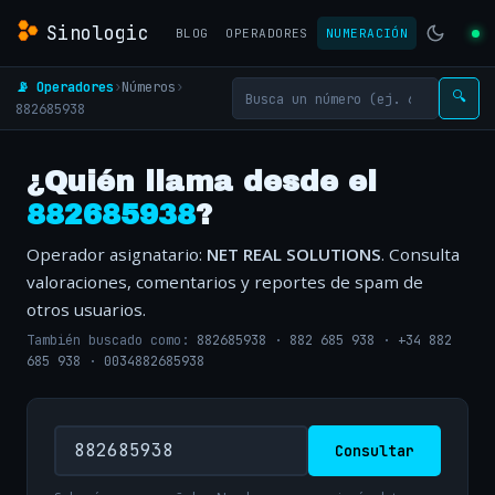
Sinologic
BLOG
OPERADORES
NUMERACIÓN
📡 Operadores
›
Números
›
🔍
882685938
¿Quién llama desde el
882685938
?
Operador asignatario:
NET REAL SOLUTIONS
. Consulta
valoraciones, comentarios y reportes de spam de
otros usuarios.
También buscado como:
882685938
·
882 685 938
·
+34 882
685 938
·
0034882685938
Consultar