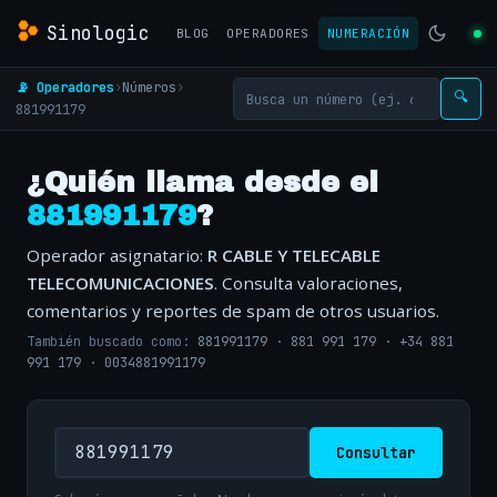
Sinologic
BLOG
OPERADORES
NUMERACIÓN
📡 Operadores
›
Números
›
🔍
881991179
¿Quién llama desde el
881991179
?
Operador asignatario:
R CABLE Y TELECABLE
TELECOMUNICACIONES
. Consulta valoraciones,
comentarios y reportes de spam de otros usuarios.
También buscado como:
881991179
·
881 991 179
·
+34 881
991 179
·
0034881991179
Consultar