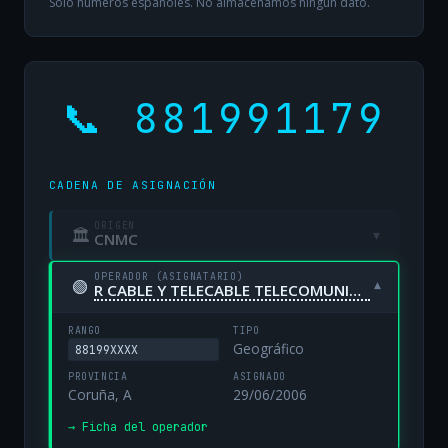
Solo números españoles. No almacenamos ningún dato.
📞 881991179
CADENA DE ASIGNACIÓN
ORIGEN
🏛
▾
CNMC
OPERADOR (ASIGNATARIO)
🟢
▾
R CABLE Y TELECABLE TELECOMUNICACIONES, S.A. UNIPERSONAL
RANGO
TIPO
Geográfico
88199XXXX
PROVINCIA
ASIGNADO
Coruña, A
29/06/2006
→ Ficha del operador