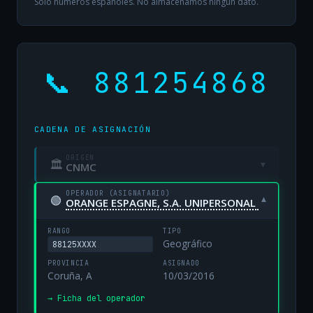
Solo números españoles. No almacenamos ningún dato.
📞 881254868
CADENA DE ASIGNACIÓN
ORIGEN
🏛
▾
CNMC
OPERADOR (ASIGNATARIO)
🟢
▾
ORANGE ESPAGNE, S.A. UNIPERSONAL
RANGO
TIPO
Geográfico
88125XXXX
PROVINCIA
ASIGNADO
Coruña, A
10/03/2016
→ Ficha del operador