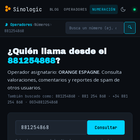
Sinologic
BLOG
OPERADORES
NUMERACIÓN
📡 Operadores
›
Números
›
🔍
881254868
¿Quién llama desde el
881254868
?
Operador asignatario:
ORANGE ESPAGNE
. Consulta
valoraciones, comentarios y reportes de spam de
otros usuarios.
También buscado como:
881254868
·
881 254 868
·
+34 881
254 868
·
0034881254868
Consultar