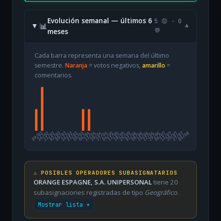
Evolución semanal — últimos 6
5 😡 · 0
📊
▾
meses
💬
Cada barra representa una semana del último
semestre.
Naranja
= votos negativos,
amarillo
=
comentarios.
09/02
16/02
23/02
02/03
09/03
16/03
23/03
30/03
06/04
13/04
20/04
27/04
04/05
11/05
18/05
25/05
01/06
08/06
15/06
22/06
29/06
06/07
13/07
20/07
27/07
03/08
⚠️ POSIBLES OPERADORES SUBASIGNATARIOS
ORANGE ESPAGNE, S.A. UNIPERSONAL
tiene 20
subasignaciones registradas de tipo
Geográfico
.
Mostrar lista ▾