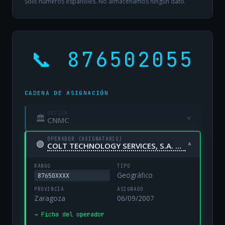
Solo números españoles. No almacenamos ningún dato.
📞 876502055
CADENA DE ASIGNACIÓN
ORIGEN
🏛
▾
CNMC
OPERADOR (ASIGNATARIO)
🟢
▾
COLT TECHNOLOGY SERVICES, S.A. UNIPERSONAL
RANGO
TIPO
Geográfico
87650XXXX
PROVINCIA
ASIGNADO
Zaragoza
06/09/2007
→ Ficha del operador