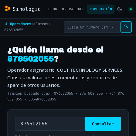
Sinologic
BLOG
OPERADORES
NUMERACIÓN
📡 Operadores
›
Números
›
🔍
876502055
¿Quién llama desde el
876502055
?
Operador asignatario:
COLT TECHNOLOGY SERVICES
.
Consulta valoraciones, comentarios y reportes de
spam de otros usuarios.
También buscado como:
876502055
·
876 502 055
·
+34 876
502 055
·
0034876502055
Consultar