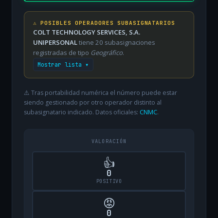
⚠️ POSIBLES OPERADORES SUBASIGNATARIOS
COLT TECHNOLOGY SERVICES, S.A.
UNIPERSONAL
tiene 20 subasignaciones
registradas de tipo
Geográfico
.
Mostrar lista ▾
⚠️ Tras portabilidad numérica el número puede estar
siendo gestionado por otro operador distinto al
subasignatario indicado. Datos oficiales:
CNMC
.
VALORACIÓN
👍
0
POSITIVO
😡
0