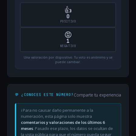
👍
0
POSITIVO
😡
1
NEGATIVO
Una valoración por dispositivo. Tu voto es anónimo y se
puede cambiar.
Comparte tu experiencia
💬 ¿CONOCES ESTE NÚMERO?
ℹ️ Para no causar daño permanente a la
numeración, esta página solo muestra
comentarios y valoraciones de los últimos 6
meses
. Pasado ese plazo, los datos se ocultan de
la vista pública para que el número pueda seguir