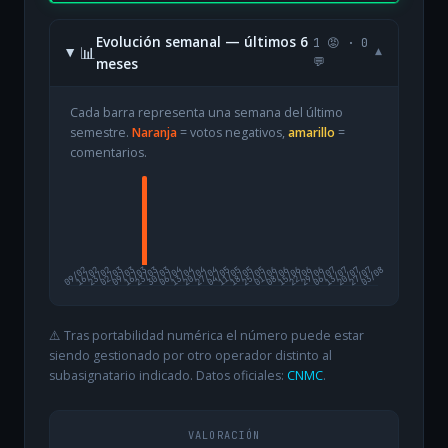
Evolución semanal — últimos 6
1 😡 · 0
📊
▾
meses
💬
Cada barra representa una semana del último
semestre.
Naranja
= votos negativos,
amarillo
=
comentarios.
09/02
16/02
23/02
02/03
09/03
16/03
23/03
30/03
06/04
13/04
20/04
27/04
04/05
11/05
18/05
25/05
01/06
08/06
15/06
22/06
29/06
06/07
13/07
20/07
27/07
03/08
⚠️ Tras portabilidad numérica el número puede estar
siendo gestionado por otro operador distinto al
subasignatario indicado. Datos oficiales:
CNMC
.
VALORACIÓN