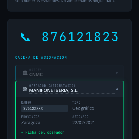
Solo números españoles. No almacenamos ningún dato.
📞 876121823
CADENA DE ASIGNACIÓN
ORIGEN
🏛
▾
CNMC
OPERADOR (ASIGNATARIO)
🟢
▾
MANIFONE IBERIA, S.L.
RANGO
TIPO
Geográfico
87612XXXX
PROVINCIA
ASIGNADO
Zaragoza
22/02/2021
→ Ficha del operador