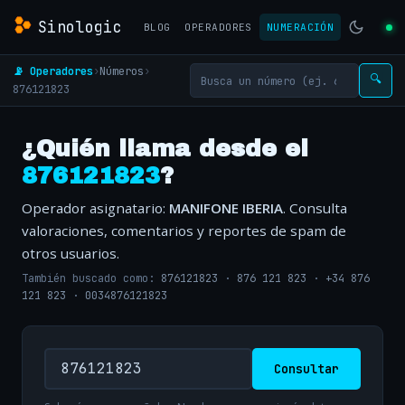
Sinologic
BLOG
OPERADORES
NUMERACIÓN
📡 Operadores
›
Números
›
🔍
876121823
¿Quién llama desde el
876121823
?
Operador asignatario:
MANIFONE IBERIA
. Consulta
valoraciones, comentarios y reportes de spam de
otros usuarios.
También buscado como:
876121823
·
876 121 823
·
+34 876
121 823
·
0034876121823
Consultar