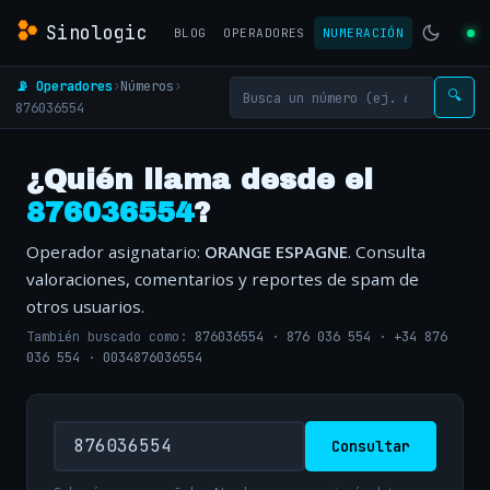
Sinologic
BLOG
OPERADORES
NUMERACIÓN
📡 Operadores
›
Números
›
🔍
876036554
¿Quién llama desde el
876036554
?
Operador asignatario:
ORANGE ESPAGNE
. Consulta
valoraciones, comentarios y reportes de spam de
otros usuarios.
También buscado como:
876036554
·
876 036 554
·
+34 876
036 554
·
0034876036554
Consultar