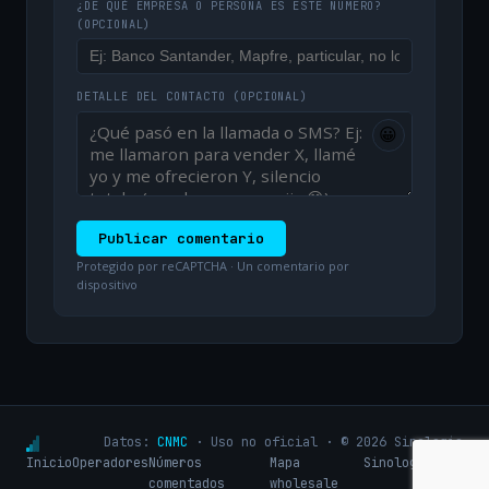
¿DE QUÉ EMPRESA O PERSONA ES ESTE NÚMERO?
(OPCIONAL)
DETALLE DEL CONTACTO
(OPCIONAL)
😀
Publicar comentario
Protegido por reCAPTCHA · Un comentario por
dispositivo
Datos:
CNMC
· Uso no oficial · © 2026 Sinologic
Inicio
Operadores
Números
Mapa
Sinologic.net
comentados
wholesale