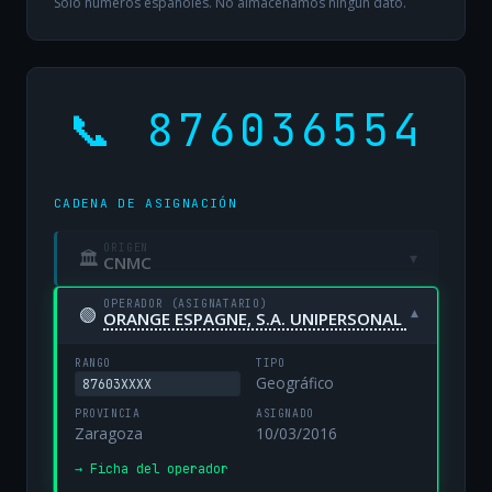
Solo números españoles. No almacenamos ningún dato.
📞 876036554
CADENA DE ASIGNACIÓN
ORIGEN
🏛
▾
CNMC
OPERADOR (ASIGNATARIO)
🟢
▾
ORANGE ESPAGNE, S.A. UNIPERSONAL
RANGO
TIPO
Geográfico
87603XXXX
PROVINCIA
ASIGNADO
Zaragoza
10/03/2016
→ Ficha del operador