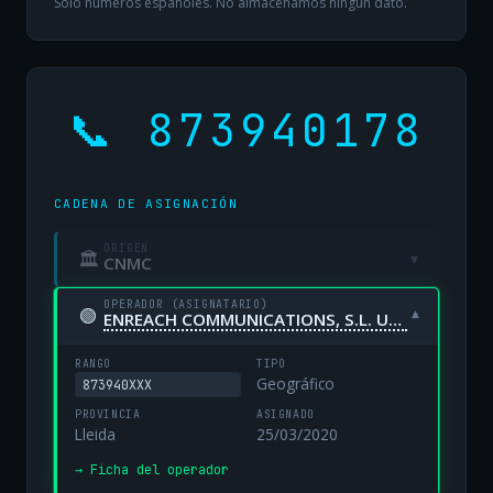
Solo números españoles. No almacenamos ningún dato.
📞 873940178
CADENA DE ASIGNACIÓN
ORIGEN
🏛
▾
CNMC
OPERADOR (ASIGNATARIO)
🟢
▾
ENREACH COMMUNICATIONS, S.L. UNIPERSONAL
RANGO
TIPO
Geográfico
873940XXX
PROVINCIA
ASIGNADO
Lleida
25/03/2020
→ Ficha del operador