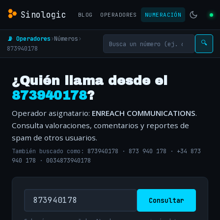
Sinologic
BLOG
OPERADORES
NUMERACIÓN
📡 Operadores
›
Números
›
🔍
873940178
¿Quién llama desde el
873940178
?
Operador asignatario:
ENREACH COMMUNICATIONS
.
Consulta valoraciones, comentarios y reportes de
spam de otros usuarios.
También buscado como:
873940178
·
873 940 178
·
+34 873
940 178
·
0034873940178
Consultar