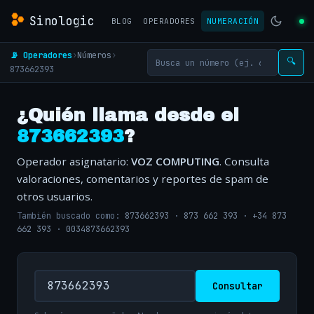
Sinologic
BLOG
OPERADORES
NUMERACIÓN
📡 Operadores
›
Números
›
🔍
873662393
¿Quién llama desde el
873662393
?
Operador asignatario:
VOZ COMPUTING
. Consulta
valoraciones, comentarios y reportes de spam de
otros usuarios.
También buscado como:
873662393
·
873 662 393
·
+34 873
662 393
·
0034873662393
Consultar