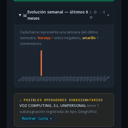
Evolución semanal — últimos 6
1 😡 · 0
📊
▾
meses
💬
Cada barra representa una semana del último
semestre.
Naranja
= votos negativos,
amarillo
=
comentarios.
09/02
16/02
23/02
02/03
09/03
16/03
23/03
30/03
06/04
13/04
20/04
27/04
04/05
11/05
18/05
25/05
01/06
08/06
15/06
22/06
29/06
06/07
13/07
20/07
27/07
03/08
⚠️ POSIBLES OPERADORES SUBASIGNATARIOS
VOZ COMPUTING, S.L. UNIPERSONAL
tiene 1
subasignación registrada de tipo
Geográfico
.
Mostrar lista ▾