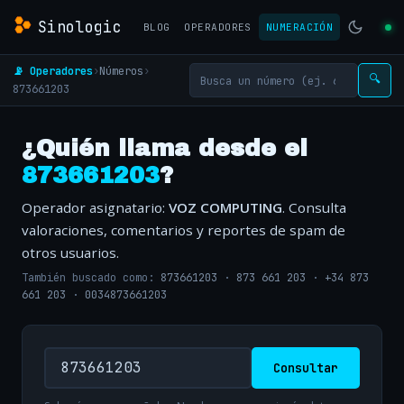
Sinologic
BLOG
OPERADORES
NUMERACIÓN
📡 Operadores
›
Números
›
🔍
873661203
¿Quién llama desde el
873661203
?
Operador asignatario:
VOZ COMPUTING
. Consulta
valoraciones, comentarios y reportes de spam de
otros usuarios.
También buscado como:
873661203
·
873 661 203
·
+34 873
661 203
·
0034873661203
Consultar