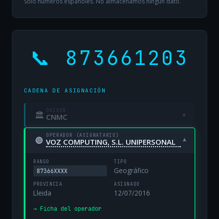
Solo números españoles. No almacenamos ningún dato.
📞 873661203
CADENA DE ASIGNACIÓN
ORIGEN
🏛
▾
CNMC
OPERADOR (ASIGNATARIO)
🟢
▾
VOZ COMPUTING, S.L. UNIPERSONAL
RANGO
TIPO
Geográfico
87366XXXX
PROVINCIA
ASIGNADO
Lleida
12/07/2016
→ Ficha del operador