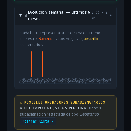
Evolución semanal — últimos 6
2 😡 · 0
📊
▾
meses
💬
Cada barra representa una semana del último
semestre.
Naranja
= votos negativos,
amarillo
=
comentarios.
09/02
16/02
23/02
02/03
09/03
16/03
23/03
30/03
06/04
13/04
20/04
27/04
04/05
11/05
18/05
25/05
01/06
08/06
15/06
22/06
29/06
06/07
13/07
20/07
27/07
03/08
⚠️ POSIBLES OPERADORES SUBASIGNATARIOS
VOZ COMPUTING, S.L. UNIPERSONAL
tiene 1
subasignación registrada de tipo
Geográfico
.
Mostrar lista ▾