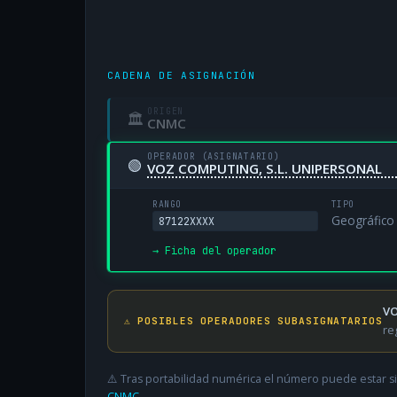
CADENA DE ASIGNACIÓN
ORIGEN
🏛
CNMC
OPERADOR (ASIGNATARIO)
🟢
VOZ COMPUTING, S.L. UNIPERSONAL
RANGO
TIPO
Geográfico
87122XXXX
→ Ficha del operador
VO
⚠️ POSIBLES OPERADORES SUBASIGNATARIOS
re
⚠️ Tras portabilidad numérica el número puede estar si
CNMC
.