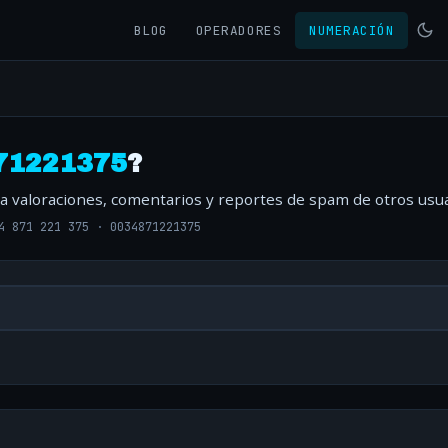
BLOG
OPERADORES
NUMERACIÓN
71221375
?
ta valoraciones, comentarios y reportes de spam de otros usua
4 871 221 375
·
0034871221375