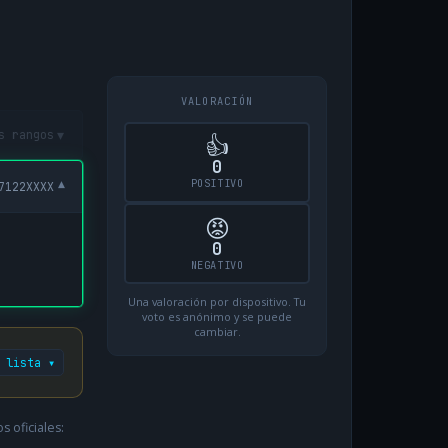
VALORACIÓN
▾
s rangos
👍
0
POSITIVO
▾
7122XXXX
😡
0
NEGATIVO
Una valoración por dispositivo. Tu
voto es anónimo y se puede
cambiar.
 lista ▾
 oficiales: