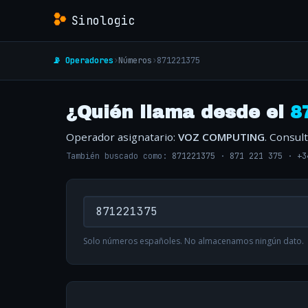
Sinologic
📡 Operadores
›
Números
›
871221375
¿Quién llama desde el
8
Operador asignatario:
VOZ COMPUTING
. Consul
También buscado como:
871221375
·
871 221 375
·
+3
Solo números españoles. No almacenamos ningún dato.