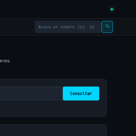
🔍
rios.
Consultar