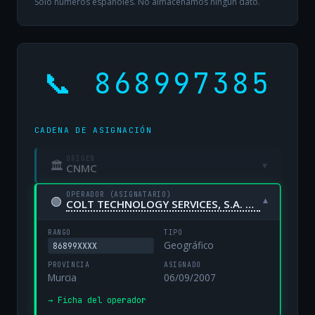
Solo números españoles. No almacenamos ningún dato.
📞 868997385
CADENA DE ASIGNACIÓN
ORIGEN
🏛
▾
CNMC
OPERADOR (ASIGNATARIO)
🟢
▾
COLT TECHNOLOGY SERVICES, S.A. UNIPERSONAL
RANGO
TIPO
Geográfico
86899XXXX
PROVINCIA
ASIGNADO
Murcia
06/09/2007
→ Ficha del operador