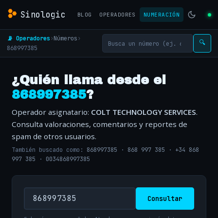
Sinologic
BLOG
OPERADORES
NUMERACIÓN
📡 Operadores
›
Números
›
🔍
868997385
¿Quién llama desde el
868997385
?
Operador asignatario:
COLT TECHNOLOGY SERVICES
.
Consulta valoraciones, comentarios y reportes de
spam de otros usuarios.
También buscado como:
868997385
·
868 997 385
·
+34 868
997 385
·
0034868997385
Consultar