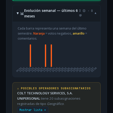
Evolución semanal — últimos 6
3 😡 · 0
📊
▾
meses
💬
Cada barra representa una semana del último
semestre.
Naranja
= votos negativos,
amarillo
=
comentarios.
09/02
16/02
23/02
02/03
09/03
16/03
23/03
30/03
06/04
13/04
20/04
27/04
04/05
11/05
18/05
25/05
01/06
08/06
15/06
22/06
29/06
06/07
13/07
20/07
27/07
03/08
⚠️ POSIBLES OPERADORES SUBASIGNATARIOS
COLT TECHNOLOGY SERVICES, S.A.
UNIPERSONAL
tiene 20 subasignaciones
registradas de tipo
Geográfico
.
Mostrar lista ▾