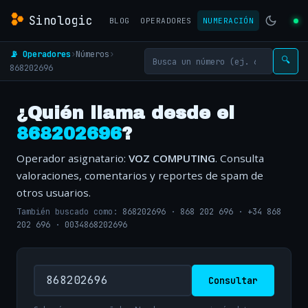
Sinologic
BLOG
OPERADORES
NUMERACIÓN
📡 Operadores
›
Números
›
🔍
868202696
¿Quién llama desde el
868202696
?
Operador asignatario:
VOZ COMPUTING
. Consulta
valoraciones, comentarios y reportes de spam de
otros usuarios.
También buscado como:
868202696
·
868 202 696
·
+34 868
202 696
·
0034868202696
Consultar