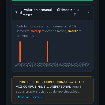
Evolución semanal — últimos 6
2 😡 · 0
📊
▾
meses
💬
Cada barra representa una semana del último
semestre.
Naranja
= votos negativos,
amarillo
=
comentarios.
09/02
16/02
23/02
02/03
09/03
16/03
23/03
30/03
06/04
13/04
20/04
27/04
04/05
11/05
18/05
25/05
01/06
08/06
15/06
22/06
29/06
06/07
13/07
20/07
27/07
03/08
⚠️ POSIBLES OPERADORES SUBASIGNATARIOS
VOZ COMPUTING, S.L. UNIPERSONAL
tiene 1
subasignación registrada de tipo
Geográfico
.
Mostrar lista ▾