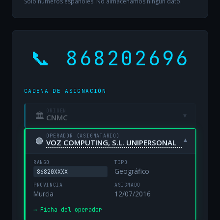
Solo números españoles. No almacenamos ningún dato.
📞 868202696
CADENA DE ASIGNACIÓN
ORIGEN
🏛
▾
CNMC
OPERADOR (ASIGNATARIO)
🟢
▾
VOZ COMPUTING, S.L. UNIPERSONAL
RANGO
TIPO
Geográfico
86820XXXX
PROVINCIA
ASIGNADO
Murcia
12/07/2016
→ Ficha del operador