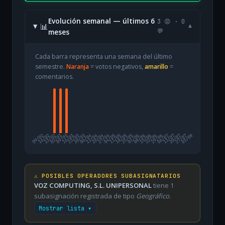
Evolución semanal — últimos 6
3 😡 · 0
📊
▾
meses
💬
Cada barra representa una semana del último
semestre.
Naranja
= votos negativos,
amarillo
=
comentarios.
09/02
16/02
23/02
02/03
09/03
16/03
23/03
30/03
06/04
13/04
20/04
27/04
04/05
11/05
18/05
25/05
01/06
08/06
15/06
22/06
29/06
06/07
13/07
20/07
27/07
03/08
⚠️ POSIBLES OPERADORES SUBASIGNATARIOS
VOZ COMPUTING, S.L. UNIPERSONAL
tiene 1
subasignación registrada de tipo
Geográfico
.
Mostrar lista ▾