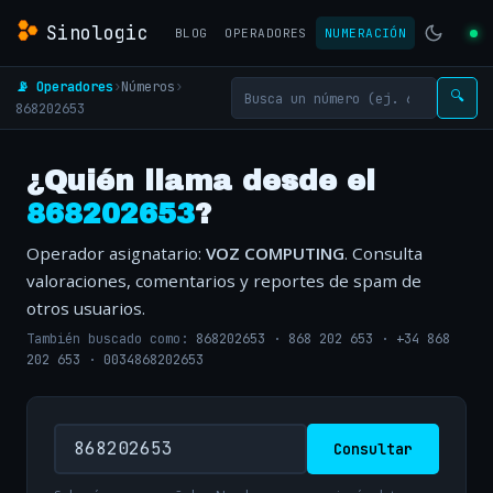
Sinologic
BLOG
OPERADORES
NUMERACIÓN
📡 Operadores
›
Números
›
🔍
868202653
¿Quién llama desde el
868202653
?
Operador asignatario:
VOZ COMPUTING
. Consulta
valoraciones, comentarios y reportes de spam de
otros usuarios.
También buscado como:
868202653
·
868 202 653
·
+34 868
202 653
·
0034868202653
Consultar