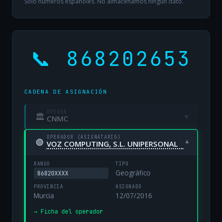
Solo números españoles. No almacenamos ningún dato.
📞 868202653
CADENA DE ASIGNACIÓN
ORIGEN
🏛
▾
CNMC
OPERADOR (ASIGNATARIO)
🟢
▾
VOZ COMPUTING, S.L. UNIPERSONAL
RANGO
TIPO
Geográfico
86820XXXX
PROVINCIA
ASIGNADO
Murcia
12/07/2016
→ Ficha del operador