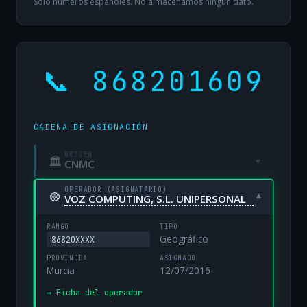
Solo números españoles. No almacenamos ningún dato.
📞 868201609
CADENA DE ASIGNACIÓN
ORIGEN
🏛
▾
CNMC
OPERADOR (ASIGNATARIO)
🟢
▾
VOZ COMPUTING, S.L. UNIPERSONAL
RANGO
TIPO
Geográfico
86820XXXX
PROVINCIA
ASIGNADO
Murcia
12/07/2016
→ Ficha del operador