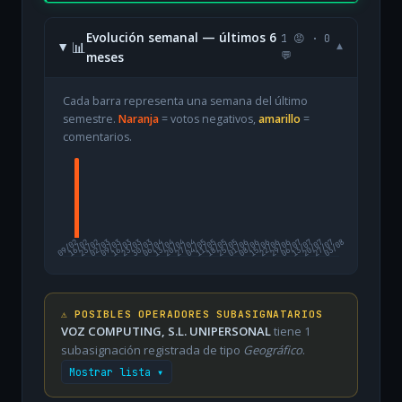
Evolución semanal — últimos 6
1 😡 · 0
📊
▾
meses
💬
Cada barra representa una semana del último
semestre.
Naranja
= votos negativos,
amarillo
=
comentarios.
09/02
16/02
23/02
02/03
09/03
16/03
23/03
30/03
06/04
13/04
20/04
27/04
04/05
11/05
18/05
25/05
01/06
08/06
15/06
22/06
29/06
06/07
13/07
20/07
27/07
03/08
⚠️ POSIBLES OPERADORES SUBASIGNATARIOS
VOZ COMPUTING, S.L. UNIPERSONAL
tiene 1
subasignación registrada de tipo
Geográfico
.
Mostrar lista ▾