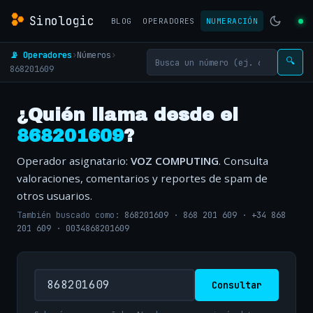
Sinologic
BLOG
OPERADORES
NUMERACIÓN
📡 Operadores
›
Números
›
🔍
868201609
¿Quién llama desde el
868201609
?
Operador asignatario:
VOZ COMPUTING
. Consulta
valoraciones, comentarios y reportes de spam de
otros usuarios.
También buscado como:
868201609
·
868 201 609
·
+34 868
201 609
·
0034868201609
Consultar