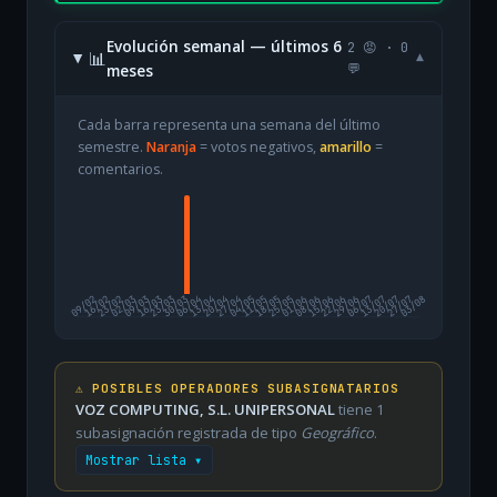
Evolución semanal — últimos 6
2 😡 · 0
📊
▾
meses
💬
Cada barra representa una semana del último
semestre.
Naranja
= votos negativos,
amarillo
=
comentarios.
09/02
16/02
23/02
02/03
09/03
16/03
23/03
30/03
06/04
13/04
20/04
27/04
04/05
11/05
18/05
25/05
01/06
08/06
15/06
22/06
29/06
06/07
13/07
20/07
27/07
03/08
⚠️ POSIBLES OPERADORES SUBASIGNATARIOS
VOZ COMPUTING, S.L. UNIPERSONAL
tiene 1
subasignación registrada de tipo
Geográfico
.
Mostrar lista ▾