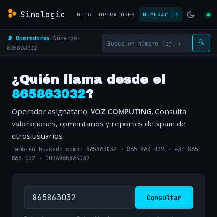
Sinologic
BLOG
OPERADORES
NUMERACIÓN
📡 Operadores
›
Números
›
🔍
865863032
¿Quién llama desde el
865863032
?
Operador asignatario:
VOZ COMPUTING
. Consulta
valoraciones, comentarios y reportes de spam de
otros usuarios.
También buscado como:
865863032
·
865 863 032
·
+34 865
863 032
·
0034865863032
Consultar