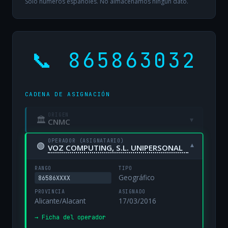
Solo números españoles. No almacenamos ningún dato.
📞 865863032
CADENA DE ASIGNACIÓN
ORIGEN
🏛
▾
CNMC
OPERADOR (ASIGNATARIO)
🟢
▾
VOZ COMPUTING, S.L. UNIPERSONAL
RANGO
TIPO
Geográfico
86586XXXX
PROVINCIA
ASIGNADO
Alicante/Alacant
17/03/2016
→ Ficha del operador