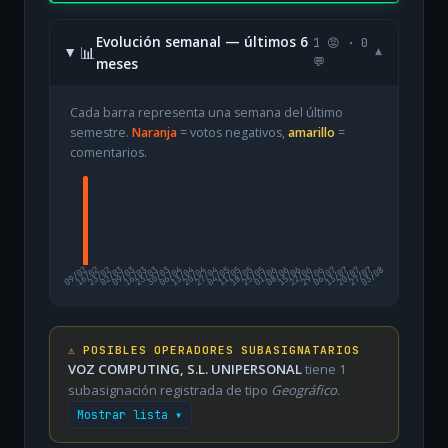
Evolución semanal — últimos 6
1 😡 · 0
📊
▾
meses
💬
Cada barra representa una semana del último
semestre.
Naranja
= votos negativos,
amarillo
=
comentarios.
09/02
16/02
23/02
02/03
09/03
16/03
23/03
30/03
06/04
13/04
20/04
27/04
04/05
11/05
18/05
25/05
01/06
08/06
15/06
22/06
29/06
06/07
13/07
20/07
27/07
03/08
⚠️ POSIBLES OPERADORES SUBASIGNATARIOS
VOZ COMPUTING, S.L. UNIPERSONAL
tiene 1
subasignación registrada de tipo
Geográfico
.
Mostrar lista ▾