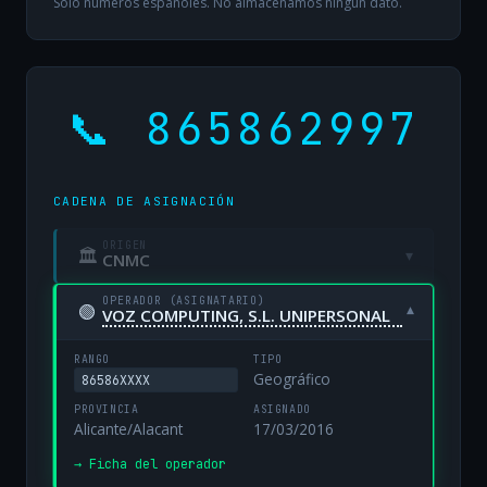
Solo números españoles. No almacenamos ningún dato.
📞 865862997
CADENA DE ASIGNACIÓN
ORIGEN
🏛
▾
CNMC
OPERADOR (ASIGNATARIO)
🟢
▾
VOZ COMPUTING, S.L. UNIPERSONAL
RANGO
TIPO
Geográfico
86586XXXX
PROVINCIA
ASIGNADO
Alicante/Alacant
17/03/2016
→ Ficha del operador