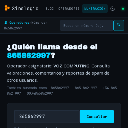
Sinologic
BLOG
OPERADORES
NUMERACIÓN
📡 Operadores
›
Números
›
🔍
865862997
¿Quién llama desde el
865862997
?
Operador asignatario:
VOZ COMPUTING
. Consulta
valoraciones, comentarios y reportes de spam de
otros usuarios.
También buscado como:
865862997
·
865 862 997
·
+34 865
862 997
·
0034865862997
Consultar